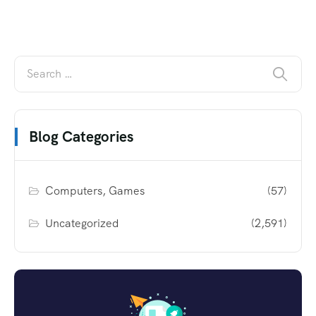
Blog Categories
Computers, Games
(57)
Uncategorized
(2,591)