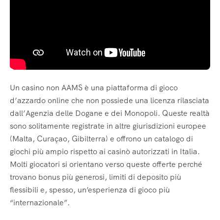
Un casino non AAMS è una piattaforma di gioco
d’azzardo online che non possiede una licenza rilasciata
dall’Agenzia delle Dogane e dei Monopoli. Queste realtà
sono solitamente registrate in altre giurisdizioni europee
(Malta, Curaçao, Gibilterra) e offrono un catalogo di
giochi più ampio rispetto ai casinò autorizzati in Italia.
Molti giocatori si orientano verso queste offerte perché
trovano bonus più generosi, limiti di deposito più
flessibili e, spesso, un’esperienza di gioco più
“internazionale”.