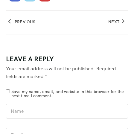
PREVIOUS
NEXT
LEAVE A REPLY
Your email address will not be published.
Required
fields are marked
*
Save my name, email, and website in this browser for the
next time I comment.