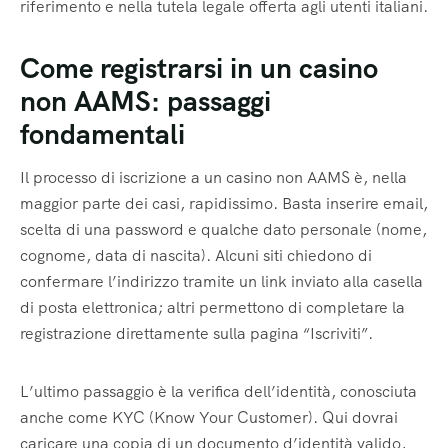
riferimento e nella tutela legale offerta agli utenti italiani.
Come registrarsi in un casino
non AAMS: passaggi
fondamentali
Il processo di iscrizione a un casino non AAMS è, nella
maggior parte dei casi, rapidissimo. Basta inserire email,
scelta di una password e qualche dato personale (nome,
cognome, data di nascita). Alcuni siti chiedono di
confermare l’indirizzo tramite un link inviato alla casella
di posta elettronica; altri permettono di completare la
registrazione direttamente sulla pagina “Iscriviti”.
L’ultimo passaggio è la verifica dell’identità, conosciuta
anche come KYC (Know Your Customer). Qui dovrai
caricare una copia di un documento d’identità valido,