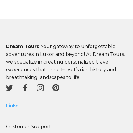
Dream Tours
Your gateway to unforgettable
adventures in Luxor and beyond! At Dream Tours,
we specialize in creating personalized travel
experiences that bring Egypt’s rich history and
breathtaking landscapes to life.
Links
Customer Support