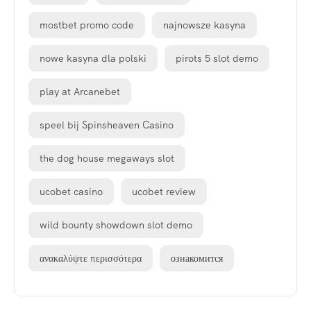
mostbet promo code
najnowsze kasyna
nowe kasyna dla polski
pirots 5 slot demo
play at Arcanebet
speel bij Spinsheaven Casino
the dog house megaways slot
ucobet casino
ucobet review
wild bounty showdown slot demo
ανακαλύψτε περισσότερα
ознакомится