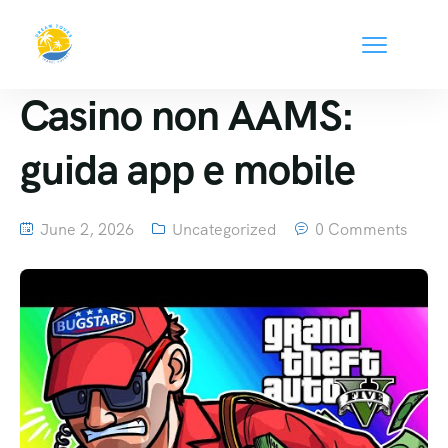
Casino non AAMS:
guida app e mobile
June 2, 2026
Uncategorized
0 Comments