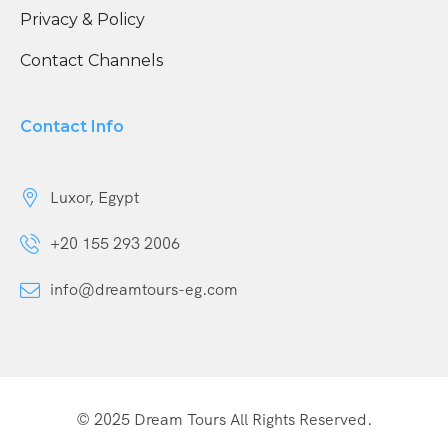
Privacy & Policy
Contact Channels
Contact Info
Luxor, Egypt
+20 155 293 2006
info@dreamtours-eg.com
© 2025 Dream Tours All Rights Reserved.