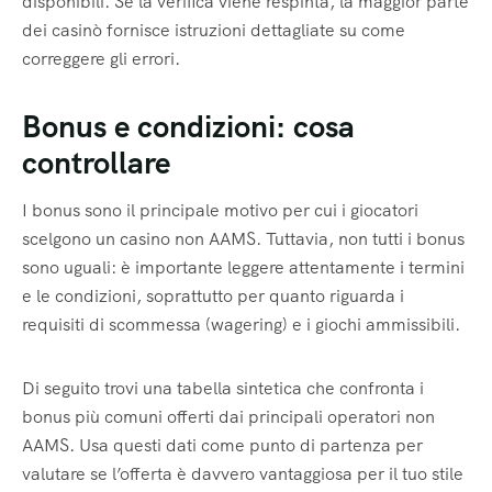
disponibili. Se la verifica viene respinta, la maggior parte
dei casinò fornisce istruzioni dettagliate su come
correggere gli errori.
Bonus e condizioni: cosa
controllare
I bonus sono il principale motivo per cui i giocatori
scelgono un casino non AAMS. Tuttavia, non tutti i bonus
sono uguali: è importante leggere attentamente i termini
e le condizioni, soprattutto per quanto riguarda i
requisiti di scommessa (wagering) e i giochi ammissibili.
Di seguito trovi una tabella sintetica che confronta i
bonus più comuni offerti dai principali operatori non
AAMS. Usa questi dati come punto di partenza per
valutare se l’offerta è davvero vantaggiosa per il tuo stile