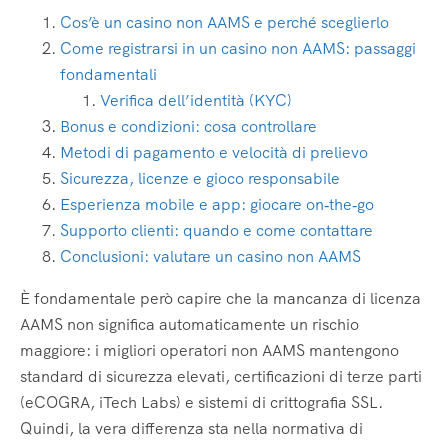
Cos’è un casino non AAMS e perché sceglierlo
Come registrarsi in un casino non AAMS: passaggi
fondamentali
Verifica dell’identità (KYC)
Bonus e condizioni: cosa controllare
Metodi di pagamento e velocità di prelievo
Sicurezza, licenze e gioco responsabile
Esperienza mobile e app: giocare on‑the‑go
Supporto clienti: quando e come contattare
Conclusioni: valutare un casino non AAMS
È fondamentale però capire che la mancanza di licenza
AAMS non significa automaticamente un rischio
maggiore: i migliori operatori non AAMS mantengono
standard di sicurezza elevati, certificazioni di terze parti
(eCOGRA, iTech Labs) e sistemi di crittografia SSL.
Quindi, la vera differenza sta nella normativa di