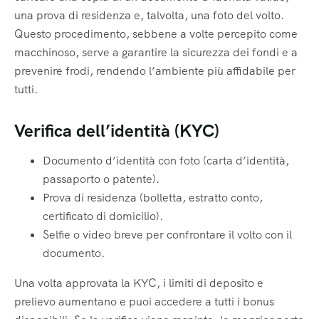
una prova di residenza e, talvolta, una foto del volto.
Questo procedimento, sebbene a volte percepito come
macchinoso, serve a garantire la sicurezza dei fondi e a
prevenire frodi, rendendo l’ambiente più affidabile per
tutti.
Verifica dell’identità (KYC)
Documento d’identità con foto (carta d’identità,
passaporto o patente).
Prova di residenza (bolletta, estratto conto,
certificato di domicilio).
Selfie o video breve per confrontare il volto con il
documento.
Una volta approvata la KYC, i limiti di deposito e
prelievo aumentano e puoi accedere a tutti i bonus