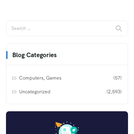
Blog Categories
Computers, Games
(57)
Uncategorized
(2,593)