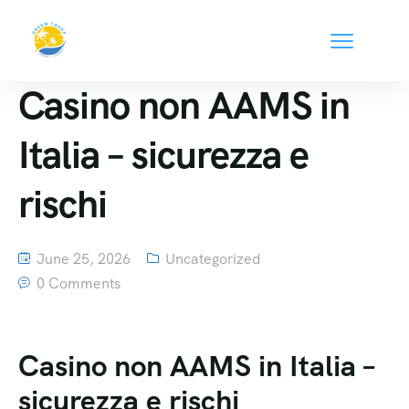
Casino non AAMS in
Italia – sicurezza e
rischi
June 25, 2026
Uncategorized
0 Comments
Casino non AAMS in Italia –
sicurezza e rischi