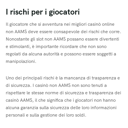
I rischi per i giocatori
Il giocatore che si avventura nei migliori casinò online
non AAMS deve essere consapevole dei rischi che corre.
Nonostante gli slot non AAMS possano essere divertenti
e stimolanti, è importante ricordare che non sono
regolati da alcuna autorità e possono essere soggetti a
manipolazioni.
Uno dei principali rischi è la mancanza di trasparenza e
di sicurezza. I casinò non AAMS non sono tenuti a
rispettare le stesse norme di sicurezza e trasparenza dei
casinò AAMS, il che significa che i giocatori non hanno
alcuna garanzia sulla sicurezza delle loro informazioni
personali e sulla gestione dei loro soldi.