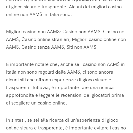
di gioco sicura e trasparente. Alcuni dei migliori casino
online non AAMS in Italia sono:
Migliori casino non AAMS: Casino non AAMS, Casino no
AAMS, Casino online stranieri, Migliori casinò online non
AAMS, Casino senza AAMS, Siti non AAMS
È importante notare che, anche se i casino non AAMS in
Italia non sono regolati dalla AAMS, ci sono ancora
alcuni siti che offrono esperienze di gioco sicure e
trasparenti. Tuttavia, è importante fare una ricerca
approfondita e leggere le recensioni dei giocatori prima
di scegliere un casino online.
In sintesi, se sei alla ricerca di un’esperienza di gioco
online sicura e trasparente, è importante evitare i casino