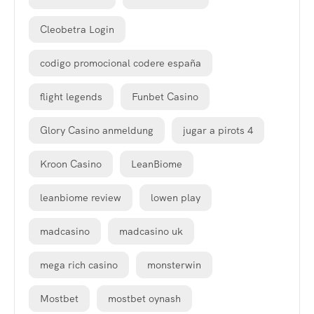
Cleobetra Login
codigo promocional codere españa
flight legends
Funbet Casino
Glory Casino anmeldung
jugar a pirots 4
Kroon Casino
LeanBiome
leanbiome review
lowen play
madcasino
madcasino uk
mega rich casino
monsterwin
Mostbet
mostbet oynash