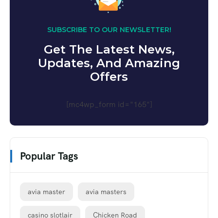
SUBSCRIBE TO OUR NEWSLETTER!
Get The Latest News,
Updates, And Amazing
Offers
[mc4wp_form id="165"]
Popular Tags
avia master
avia masters
casino slotlair
Chicken Road