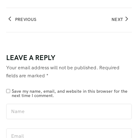
PREVIOUS
NEXT
LEAVE A REPLY
Your email address will not be published.
Required
fields are marked
*
Save my name, email, and website in this browser for the
next time I comment.