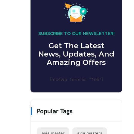
SUBSCRIBE TO OUR NEWSLETTER!
Get The Latest
News, Updates, And
Amazing Offers
[mc4wp_form id="165"]
Popular Tags
avia master
avia masters