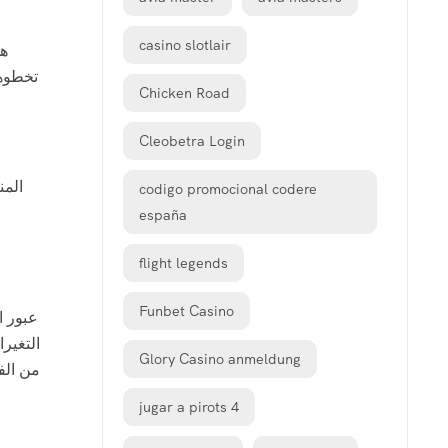
casino slotlair
تخطوها
Chicken Road
Cleobetra Login
المن
codigo promocional codere
españa
flight legends
Funbet Casino
عبور ا
التغير
Glory Casino anmeldung
من الف
jugar a pirots 4