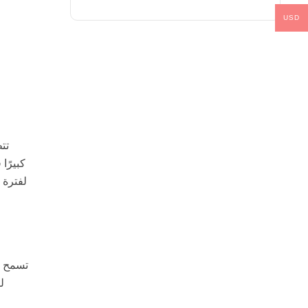
USD
كبيرًا
لفترة 
ل