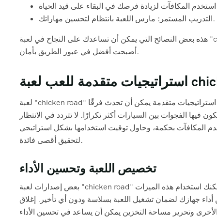
التدريب المستمر: مارس اللعبة بانتظام لتحسين مهاراتك.
هذه بعض النصائح التي يمكن أن تساعدك على النجاح في لعبة "chicken road". تذكر أن الممارسة هي المفتاح، وكلما لعبت أكثر، كلما
أصبحت أفضل في عبور الطريق بأمان.
ة chicken road
لعبة "chicken road" تتطلب أكثر من مجرد ردود فعل سريعة. فهم عميق لآليات اللعبة وتطوير استراتيجيات متقدمة يمكن أن تحدث فرقًا
ون فيها الفجوات بين السيارات أكثر تكرارًا. لا تتردد في الانتظار
دم المكافآت بحكمة، وحاول توقيت استخدامها بشكل استراتيجي
لتحقيق أقصى فائدة.
تخصيص اللعبة وتحسين الأداء
بعض إصدارات لعبة "chicken road" تسمح بتخصيص بعض جوانب اللعبة، مثل مظهر الدجاجة أو تصميم الطريق. يمكنك استخدام هذه الميزات
 أداء جهازك لضمان تشغيل اللعبة بسلاسة ودون أي تأخير. إغلاق