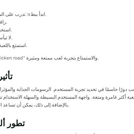
ابدأ ببطء: تدرب على المستويات السهلة قبل الانتقال إلى المستويات الأكثر صعوبة.
راقب حركة المرور: انتبه إلى سرعة واتجاه السيارات القادمة.
استخدم المكافآت بحكمة: قم بتوفير المكافآت للمواقف الصعبة.
لا تيأس: استمر في المحاولة حتى تتمكن من عبور الطريق بنجاح.
استمتع باللعبة: تذكر أن الهدف الرئيسي هو الاستمتاع وقضاء وقت ممتع.
باتباع هذه الخطوات، يمكنك زيادة فرصك في النجاح في لعبة "chicken road" والاستمتاع بتجربة لعب ممتعة ومثيرة.
تأثي
لعبة أكثر غامرة ومتعة. واجهة المستخدم البسيطة والسهلة الاستخدام تس
بالإضافة إلى ذلك، يمكن أن تساعد الموسيقى التصويرية الديناميكية في خلق جو من الإثارة والتشويق.
تطور أل