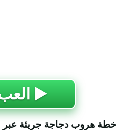
🔥 العب ▶️
خطة هروب دجاجة جريئة عبر ط