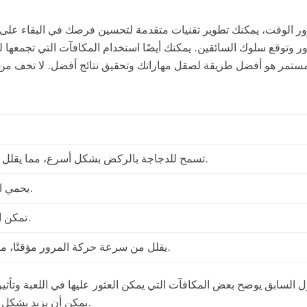
ر الوقت، يمكنك تطوير تقنيات متقدمة لتحسين فرصك في البقاء على ق
ر وتوقع سلوك السائقين. يمكنك أيضًا استخدام المكافآت التي تجمعها 
مستمر هو أفضل طريقة لصقل مهاراتك وتحقيق نتائج أفضل. لا تخف من 
تسمح للدجاجة بالركض بشكل أسرع، مما يقلل من الوقت الذي تقضيه على الطريق.
يحمي الدجاجة من الاصطدام بسيارة واحدة.
تمكن الدجاجة من القفز فوق سيارة واحدة.
يقلل من سرعة حركة المرور مؤقتًا، مما يمنحك وقتًا أطول لاتخاذ القرارات.
ل السابق يوضح بعض المكافآت التي يمكن العثور عليها في اللعبة وتأث
يمكن أن يزيد بشكل كبير من فرصك في الوصول إلى الجانب الآخر من الطريق بأمان.