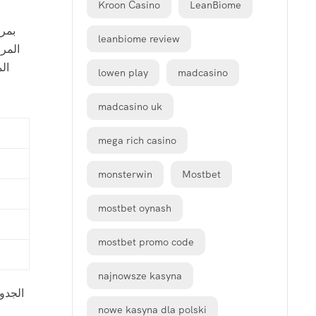
Kroon Casino
LeanBiome
بمرو
leanbiome review
المرو
ال
lowen play
madcasino
madcasino uk
mega rich casino
monsterwin
Mostbet
mostbet oynash
mostbet promo code
najnowsze kasyna
الجدو
nowe kasyna dla polski