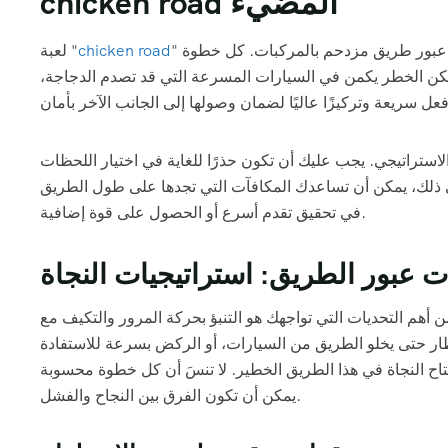
chicken road المضيء
" هي تجربة شيقة ومسببة للإدمان، حيث تتحكم في دجاجة شجاعة تحاول عبور طريق مزدحم بالمركبات. كل خطوة
chicken road
لعبة "
ولكن الخطر يكمن في السيارات المسرعة التي قد تصدم الدجاجة،
الاستراتيجي. يجب عليك أن تكون حذرًا للغاية في اختيار اللحظات
لى ذلك، يمكن أن تساعدك المكافآت التي تجدها على طول الطريق
في تحقيق تقدم أسرع أو الحصول على قوة إضافية.
ت عبور الطريق: استراتيجيات النجاة
ن أهم التحديات التي تواجهك هو التنبؤ بحركة المرور والتكيف مع
تظار حتى يخلو الطريق من السيارات، أو الركض بسرعة للاستفادة
فتاح النجاة في هذا الطريق الخطير. لا تنسَ أن كل خطوة محسوبة
يمكن أن تكون الفرق بين النجاح والفشل.