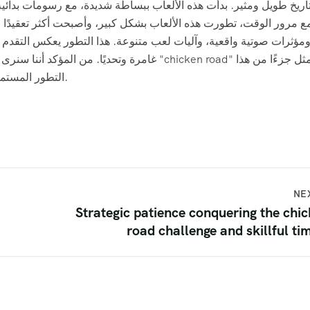
 مرور الوقت، تطورت هذه الألعاب بشكل كبير، وأصبحت أكثر تعقيدًا وإثا
مؤثرات صوتية واقعية، وآليات لعب متنوعة. هذا التطور يعكس التقدم ا
غامرة وتحديًا. من المؤكد أننا سنرى المزيد من ا
التطور المستمر، وهي تقدم تجربة لعب ممتعة وتحديًا لللاعبين من جميع الأعمار.
NE
Strategic patience conquering the chi
road challenge and skillful ti