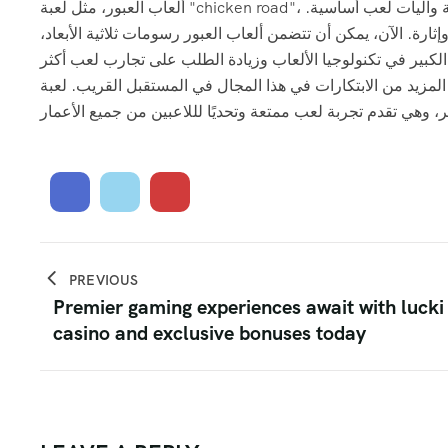
ألعاب العبور، مثل لعبة "chicken road"، لها تاريخ طويل ومثير. بدأت هذه الألعاب ببساطة شديدة، مع رسومات بدائية وآليات لعب أساسية.
رة. الآن، يمكن أن تتضمن ألعاب العبور رسومات ثلاثية الأبعاد،
لكبير في تكنولوجيا الألعاب وزيادة الطلب على تجارب لعب أكثر
لابتكارات في هذا المجال في المستقبل القريب. لعبة "chicken road" تمثل جزءًا من هذا
PREVIOUS
Premier gaming experiences await with lucki
casino and exclusive bonuses today