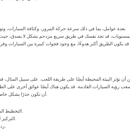
لمستويات، قد تجد نفسك في طريق سريع مزدحم بشكل لا يصدق، حيث ال
قد يكون الطريق أكثر هدوءًا، مع وجود فجوات كبيرة بين السيارات وفر
 أن تؤثر البيئة المحيطة أيضًا على طريقة اللعب. على سبيل المثال، 
عب رؤية السيارات القادمة. قد يكون هناك أيضًا عوائق أخرى على الطري
أن تكون حذرًا بشكل خاص في هذه الظروف وأن تتخذ الاحتياطات اللازمة لضمان سلامتك.
التخطيط المسبق: قم بتقييم حركة المرور قبل البدء في عبور الطريق.
التركيز الشديد: حافظ على تركيزك على الطريق ولا تشتت انتباهك.
ردود الفعل السريعة: كن مستعدًا للتحرك بسرعة عند الحاجة.