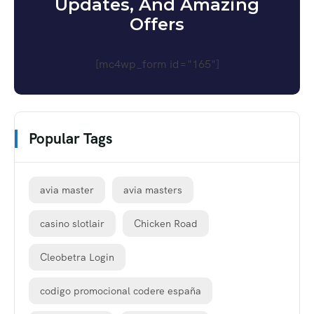
Updates, And Amazing
Offers
[mc4wp_form id="165"]
Popular Tags
avia master
avia masters
casino slotlair
Chicken Road
Cleobetra Login
codigo promocional codere españa