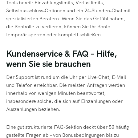
Tools bereit: Einzahlungslimits, Verlustlimits,
Selbstausschluss‑Optionen und ein 24‑Stunden‑Chat mit
spezialisierten Beratern. Wenn Sie das Gefühl haben,
die Kontrolle zu verlieren, können Sie Ihr Konto
temporär sperren oder komplett schließen.
Kundenservice & FAQ – Hilfe,
wenn Sie sie brauchen
Der Support ist rund um die Uhr per Live‑Chat, E‑Mail
und Telefon erreichbar. Die meisten Anfragen werden
innerhalb von wenigen Minuten beantwortet,
insbesondere solche, die sich auf Einzahlungen oder
Auszahlungen beziehen.
Eine gut strukturierte FAQ‑Sektion deckt über 50 häufig
gestellte Fragen ab – von Bonusbedingungen bis zu