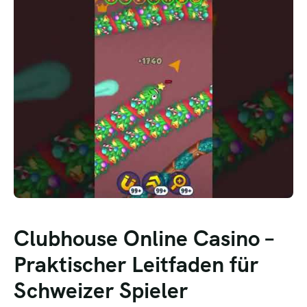
Clubhouse Online Casino –
Praktischer Leitfaden für
Schweizer Spieler