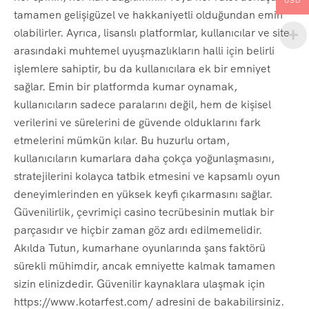
USD
tamamen gelişigüzel ve hakkaniyetli olduğundan emin
olabilirler. Ayrıca, lisanslı platformlar, kullanıcılar ve site
arasındaki muhtemel uyuşmazlıkların halli için belirli
işlemlere sahiptir, bu da kullanıcılara ek bir emniyet
sağlar. Emin bir platformda kumar oynamak,
kullanıcıların sadece paralarını değil, hem de kişisel
verilerini ve sürelerini de güvende olduklarını fark
etmelerini mümkün kılar. Bu huzurlu ortam,
kullanıcıların kumarlara daha çokça yoğunlaşmasını,
stratejilerini kolayca tatbik etmesini ve kapsamlı oyun
deneyimlerinden en yüksek keyfi çıkarmasını sağlar.
Güvenilirlik, çevrimiçi casino tecrübesinin mutlak bir
parçasıdır ve hiçbir zaman göz ardı edilmemelidir.
Akılda Tutun, kumarhane oyunlarında şans faktörü
sürekli mühimdir, ancak emniyette kalmak tamamen
sizin elinizdedir. Güvenilir kaynaklara ulaşmak için
https://www.kotarfest.com/ adresini de bakabilirsiniz.