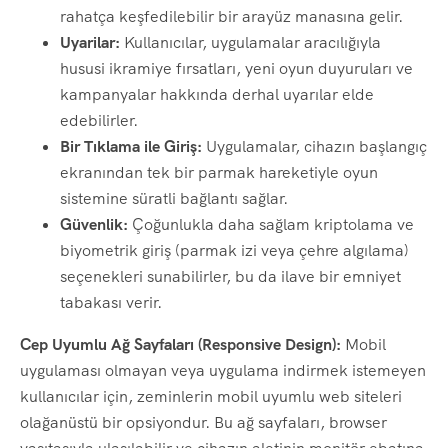
rahatça keşfedilebilir bir arayüz manasına gelir.
Uyarilar:
Kullanıcılar, uygulamalar aracılığıyla
hususi ikramiye fırsatları, yeni oyun duyuruları ve
kampanyalar hakkında derhal uyarılar elde
edebilirler.
Bir Tıklama ile Giriş:
Uygulamalar, cihazın başlangıç
ekranından tek bir parmak hareketiyle oyun
sistemine süratli bağlantı sağlar.
Güvenlik:
Çoğunlukla daha sağlam kriptolama ve
biyometrik giriş (parmak izi veya çehre algılama)
seçenekleri sunabilirler, bu da ilave bir emniyet
tabakası verir.
Cep Uyumlu Ağ Sayfaları (Responsive Design):
Mobil
uygulaması olmayan veya uygulama indirmek istemeyen
kullanıcılar için, zeminlerin mobil uyumlu web siteleri
olağanüstü bir opsiyondur. Bu ağ sayfaları, browser