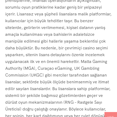
prensiplerine, finansal operasyonların açıklığından,
sorumlu oyun pratiklerine kadar geniş bir yelpazeyi
içerir. Lisanssız veya şüpheli lisanslara malik platformlar,
kullanıcılar için büyük tehditler taşır. Bu benzer
sitelerde, gelirlerin verilmemesi, kişisel datanın yanlış
amaçla kullanılması veya bahislerin adaletsizce
manipüle edilmesi gibi hallerle yaşama beklentisi çok
daha büyüktür. Bu nedenle, bir çevrimiçi casino seçimi
yaparken, sitenin lisans detaylarını özenle incelemek
uygulanacak ilk ve en önemli harekettir. Malta Gaming
Authority (MGA), Curaçao eGaming, UK Gambling
Commission (UKGC) gibi merciler tarafından sağlanan
lisanslar, sektörde büyük ölçüde benimsenmiş ve itimat
edilir sayılan lisanslardır. Bu lisanslara sahip platformlar,
sistemli bir şekilde bağımsız gözetimlerden geçer ve
dürüst oyun mekanizmalarının (RNG – Rastgele Sayı
Üreticisi) doğru çalıştığı onaylanır. Böylece kullanıcılar,
her spinin, her kart dağıtımının veya her rulet dönüşünün