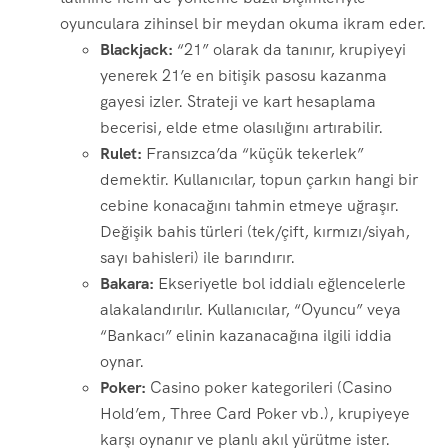
oyunculara zihinsel bir meydan okuma ikram eder.
Blackjack:
“21” olarak da tanınır, krupiyeyi
yenerek 21’e en bitişik pasosu kazanma
gayesi izler. Strateji ve kart hesaplama
becerisi, elde etme olasılığını artırabilir.
Rulet:
Fransızca’da “küçük tekerlek”
demektir. Kullanıcılar, topun çarkın hangi bir
cebine konacağını tahmin etmeye uğraşır.
Değişik bahis türleri (tek/çift, kırmızı/siyah,
sayı bahisleri) ile barındırır.
Bakara:
Ekseriyetle bol iddialı eğlencelerle
alakalandırılır. Kullanıcılar, “Oyuncu” veya
“Bankacı” elinin kazanacağına ilgili iddia
oynar.
Poker:
Casino poker kategorileri (Casino
Hold’em, Three Card Poker vb.), krupiyeye
karşı oynanır ve planlı akıl yürütme ister.