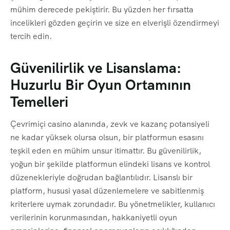
mühim derecede pekiştirir. Bu yüzden her fırsatta
incelikleri gözden geçirin ve size en elverişli özendirmeyi
tercih edin.
Güvenilirlik ve Lisanslama:
Huzurlu Bir Oyun Ortamının
Temelleri
Çevrimiçi casino alanında, zevk ve kazanç potansiyeli
ne kadar yüksek olursa olsun, bir platformun esasını
teşkil eden en mühim unsur itimattır. Bu güvenilirlik,
yoğun bir şekilde platformun elindeki lisans ve kontrol
düzenekleriyle doğrudan bağlantılıdır. Lisanslı bir
platform, hususi yasal düzenlemelere ve sabitlenmiş
kriterlere uymak zorundadır. Bu yönetmelikler, kullanıcı
verilerinin korunmasından, hakkaniyetli oyun