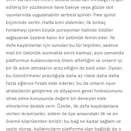
edilmiş bir yüzdesince ilave bakiye veya gözde slot
oyunlarında uygulanabilir serbest spinler (free spins)
biçiminde verilir. Hatta kimi sistemler, ilk birkaç
fonlamayı içeren büyük porsiyonlar halinde ödüller
sağlayarak üyelere kalıcı bir üstünlük temin eder. İlk
defa kaydolanlar için sunulan bu tür teşvikler, sadece
mali bir üstünlük sunmakla sınırlı kalmaz, aynı zamanda
platformun kullanıcılarına önem atfettiğini ve onların iyi
bir ilk adım atmalarını arzu ettiğini de belli eder. Üyeler,
bu özendirmeler aracılığıyla daha az riskle daha daha
fazla eğlence fırsatı elde ederler, bu da onların oyun
stratejilerini geliştirme ve altyapının genel fonksiyonunu
idrak etme konusunda değerli bir deneyim elde
etmelerine destek verir. Özetle, ilk defa kaydolanlara
verilen ikramiyeler, sistem ile üye arasındaki ilk ve en
önemli köprülerden biridir; bu bağ ne kadar sağlam ve
cazip olursa, kullanıcıların platforma olan bağlılığı da o