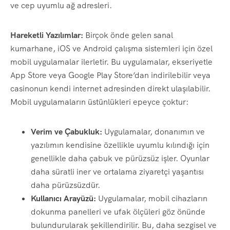
ve cep uyumlu ağ adresleri.
Hareketli Yazılımlar:
Birçok önde gelen sanal
kumarhane, iOS ve Android çalışma sistemleri için özel
mobil uygulamalar ilerletir. Bu uygulamalar, ekseriyetle
App Store veya Google Play Store’dan indirilebilir veya
casinonun kendi internet adresinden direkt ulaşılabilir.
Mobil uygulamaların üstünlükleri epeyce çoktur:
Verim ve Çabukluk:
Uygulamalar, donanımın ve
yazılımın kendisine özellikle uyumlu kılındığı için
genellikle daha çabuk ve pürüzsüz işler. Oyunlar
daha süratli iner ve ortalama ziyaretçi yaşantısı
daha pürüzsüzdür.
Kullanıcı Arayüzü:
Uygulamalar, mobil cihazların
dokunma panelleri ve ufak ölçüleri göz önünde
bulundurularak şekillendirilir. Bu, daha sezgisel ve