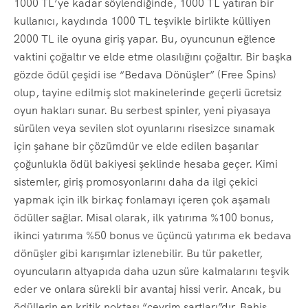
1000 TL’ye kadar söylendiğinde, 1000 TL yatıran bir
kullanıcı, kaydında 1000 TL teşvikle birlikte külliyen
2000 TL ile oyuna giriş yapar. Bu, oyuncunun eğlence
vaktini çoğaltır ve elde etme olasılığını çoğaltır. Bir başka
gözde ödül çeşidi ise “Bedava Dönüşler” (Free Spins)
olup, tayine edilmiş slot makinelerinde geçerli ücretsiz
oyun hakları sunar. Bu serbest spinler, yeni piyasaya
sürülen veya sevilen slot oyunlarını risesizce sınamak
için şahane bir çözümdür ve elde edilen başarılar
çoğunlukla ödül bakiyesi şeklinde hesaba geçer. Kimi
sistemler, giriş promosyonlarını daha da ilgi çekici
yapmak için ilk birkaç fonlamayı içeren çok aşamalı
ödüller sağlar. Misal olarak, ilk yatırıma %100 bonus,
ikinci yatırıma %50 bonus ve üçüncü yatırıma ek bedava
dönüşler gibi karışımlar izlenebilir. Bu tür paketler,
oyuncuların altyapıda daha uzun süre kalmalarını teşvik
eder ve onlara sürekli bir avantaj hissi verir. Ancak, bu
ödüllerin en kritik noktası “çevrim şartları”dır. Bahis