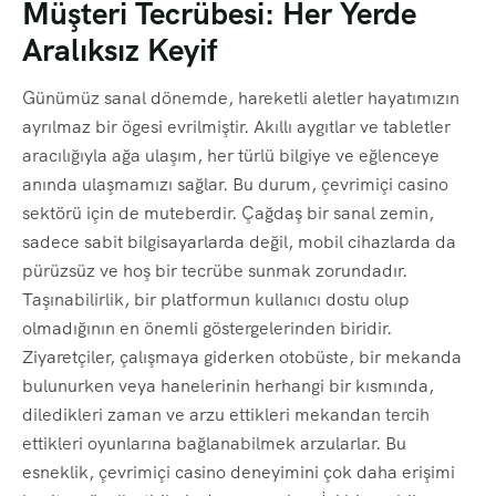
Müşteri Tecrübesi: Her Yerde
Aralıksız Keyif
Günümüz sanal dönemde, hareketli aletler hayatımızın
ayrılmaz bir ögesi evrilmiştir. Akıllı aygıtlar ve tabletler
aracılığıyla ağa ulaşım, her türlü bilgiye ve eğlenceye
anında ulaşmamızı sağlar. Bu durum, çevrimiçi casino
sektörü için de muteberdir. Çağdaş bir sanal zemin,
sadece sabit bilgisayarlarda değil, mobil cihazlarda da
pürüzsüz ve hoş bir tecrübe sunmak zorundadır.
Taşınabilirlik, bir platformun kullanıcı dostu olup
olmadığının en önemli göstergelerinden biridir.
Ziyaretçiler, çalışmaya giderken otobüste, bir mekanda
bulunurken veya hanelerinin herhangi bir kısmında,
diledikleri zaman ve arzu ettikleri mekandan tercih
ettikleri oyunlarına bağlanabilmek arzularlar. Bu
esneklik, çevrimiçi casino deneyimini çok daha erişimi