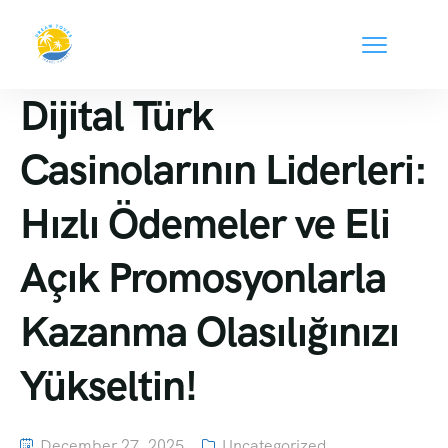
Dijital Türk
Casinolarının Liderleri:
Hızlı Ödemeler ve Eli
Açık Promosyonlarla
Kazanma Olasılığınızı
Yükseltin!
December 27, 2025
Uncategorized