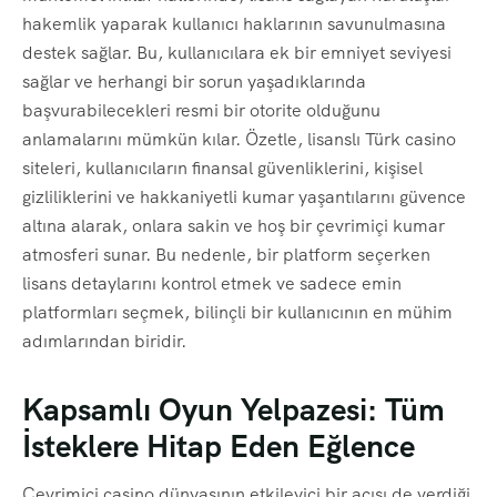
hakemlik yaparak kullanıcı haklarının savunulmasına
destek sağlar. Bu, kullanıcılara ek bir emniyet seviyesi
sağlar ve herhangi bir sorun yaşadıklarında
başvurabilecekleri resmi bir otorite olduğunu
anlamalarını mümkün kılar. Özetle, lisanslı Türk casino
siteleri, kullanıcıların finansal güvenliklerini, kişisel
gizliliklerini ve hakkaniyetli kumar yaşantılarını güvence
altına alarak, onlara sakin ve hoş bir çevrimiçi kumar
atmosferi sunar. Bu nedenle, bir platform seçerken
lisans detaylarını kontrol etmek ve sadece emin
platformları seçmek, bilinçli bir kullanıcının en mühim
adımlarından biridir.
Kapsamlı Oyun Yelpazesi: Tüm
İsteklere Hitap Eden Eğlence
Çevrimiçi casino dünyasının etkileyici bir açısı de verdiği