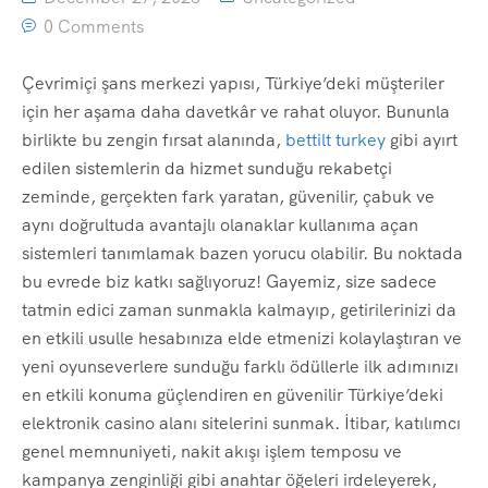
0 Comments
Çevrimiçi şans merkezi yapısı, Türkiye’deki müşteriler
için her aşama daha davetkâr ve rahat oluyor. Bununla
birlikte bu zengin fırsat alanında,
bettilt turkey
gibi ayırt
edilen sistemlerin da hizmet sunduğu rekabetçi
zeminde, gerçekten fark yaratan, güvenilir, çabuk ve
aynı doğrultuda avantajlı olanaklar kullanıma açan
sistemleri tanımlamak bazen yorucu olabilir. Bu noktada
bu evrede biz katkı sağlıyoruz! Gayemiz, size sadece
tatmin edici zaman sunmakla kalmayıp, getirilerinizi da
en etkili usulle hesabınıza elde etmenizi kolaylaştıran ve
yeni oyunseverlere sunduğu farklı ödüllerle ilk adımınızı
en etkili konuma güçlendiren en güvenilir Türkiye’deki
elektronik casino alanı sitelerini sunmak. İtibar, katılımcı
genel memnuniyeti, nakit akışı işlem temposu ve
kampanya zenginliği gibi anahtar öğeleri irdeleyerek,