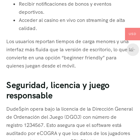
Recibir notificaciones de bonos y eventos
deportivos.
Acceder al casino en vivo con streaming de alta
calidad.
USD
Los usuarios reportan tiempos de carga menores y una
interfaz más fluida que la versión de escritorio, lo que la
convierte en una opción “beginner friendly” para
quienes juegan desde el móvil.
Seguridad, licencia y juego
responsable
DudeSpin opera bajo la licencia de la Dirección General
de Ordenación del Juego (DGOJ) con número de
registro 1234567. Esto asegura que el software está
auditado por eCOGRA y que los datos de los jugadores