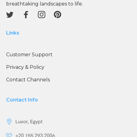
breathtaking landscapes to life.
Links
Customer Support
Privacy & Policy
Contact Channels
Contact Info
Luxor, Egypt
+20 155 293 2006