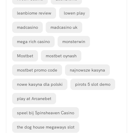
leanbiome review
lowen play
madcasino
madcasino uk
mega rich casino
monsterwin
Mostbet
mostbet oynash
mostbet promo code
najnowsze kasyna
nowe kasyna dla polski
pirots 5 slot demo
play at Arcanebet
speel bij Spinsheaven Casino
the dog house megaways slot