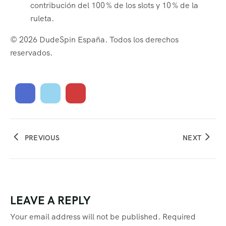
contribución del 100 % de los slots y 10 % de la
ruleta.
© 2026 DudeSpin España. Todos los derechos
reservados.
PREVIOUS
NEXT
LEAVE A REPLY
Your email address will not be published.
Required