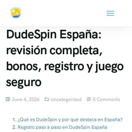
DudeSpin España:
revisión completa,
bonos, registro y juego
seguro
June 4, 2026
Uncategorized
0 Comments
¿Qué es DudeSpin y por qué destaca en España?
Registro paso a paso en DudeSpin España