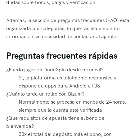
dudas sobre bonos, pagos y verificación.
Además, la sección de preguntas frecuentes (FAQ) está
organizada por categorías, lo que facilita encontrar
información sin necesidad de contactar al agente.
Preguntas frecuentes rápidas
¿Puedo jugar en DudeSpin desde mi móvil?
Sí, la plataforma es totalmente responsive y
dispone de apps para Android e iOS.
¿Cuánto tarda un retiro con Bizum?
Normalmente se procesa en menos de 24 horas,
siempre que la cuenta esté verificada.
¿Qué requisitos de apuesta tiene el bono de
bienvenida?
30x el total del depósito más el bono, con