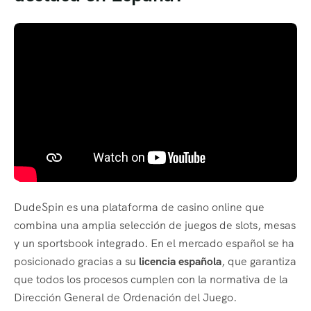
DudeSpin es una plataforma de casino online que
combina una amplia selección de juegos de slots, mesas
y un sportsbook integrado. En el mercado español se ha
posicionado gracias a su
licencia española
, que garantiza
que todos los procesos cumplen con la normativa de la
Dirección General de Ordenación del Juego.