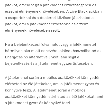
játékot, amely segít a játékmenet érthetőségének és
érzelmi élményének növelésében. A Live Blackjackban
a csoportokkal és a dealerrel közösen játszhatod a
játékot, ami a játékmenet érthetőbbé és érzelmi
élményének növelésében segít.
Ha a bejelentkezési folyamatot vagy a játékmenetet
bármilyen oka miatt nehézére találod, használhatod az
Energycasino alternative linket, ami segít a
bejelentkezés és a játékmenet egyszerűsítésében.
A játékmenet során a mobilos eszközökkel könnyedén
elérheted az élő játékokat, ami a játékmenet gyors és
könnyűvé teszi. A játékmenet során a mobilos
eszközökkel könnyedén elérheted az élő játékokat, ami
a játékmenet gyors és könnyűvé teszi.