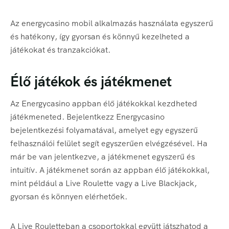
Az energycasino mobil alkalmazás használata egyszerű
és hatékony, így gyorsan és könnyű kezelheted a
játékokat és tranzakciókat.
Élő játékok és játékmenet
Az Energycasino appban élő játékokkal kezdheted
játékmeneted. Bejelentkezz Energycasino
bejelentkezési folyamatával, amelyet egy egyszerű
felhasználói felület segít egyszerűen elvégzésével. Ha
már be van jelentkezve, a játékmenet egyszerű és
intuitív. A játékmenet során az appban élő játékokkal,
mint például a Live Roulette vagy a Live Blackjack,
gyorsan és könnyen elérhetőek.
A Live Rouletteban a csoportokkal együtt játszhatod a