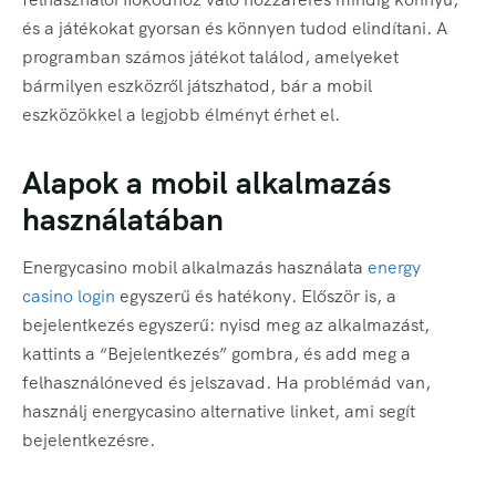
és a játékokat gyorsan és könnyen tudod elindítani. A
programban számos játékot találod, amelyeket
bármilyen eszközről játszhatod, bár a mobil
eszközökkel a legjobb élményt érhet el.
Alapok a mobil alkalmazás
használatában
Energycasino mobil alkalmazás használata
energy
casino login
egyszerű és hatékony. Először is, a
bejelentkezés egyszerű: nyisd meg az alkalmazást,
kattints a “Bejelentkezés” gombra, és add meg a
felhasználóneved és jelszavad. Ha problémád van,
használj energycasino alternative linket, ami segít
bejelentkezésre.