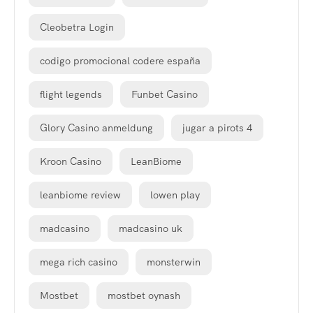
Cleobetra Login
codigo promocional codere españa
flight legends
Funbet Casino
Glory Casino anmeldung
jugar a pirots 4
Kroon Casino
LeanBiome
leanbiome review
lowen play
madcasino
madcasino uk
mega rich casino
monsterwin
Mostbet
mostbet oynash