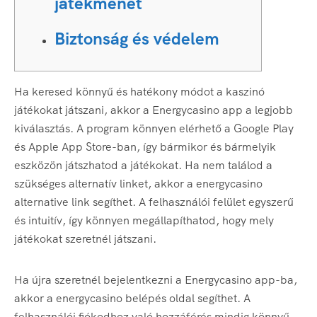
játékmenet
Biztonság és védelem
Ha keresed könnyű és hatékony módot a kaszinó
játékokat játszani, akkor a Energycasino app a legjobb
kiválasztás. A program könnyen elérhető a Google Play
és Apple App Store-ban, így bármikor és bármelyik
eszközön játszhatod a játékokat. Ha nem találod a
szükséges alternatív linket, akkor a energycasino
alternative link segíthet. A felhasználói felület egyszerű
és intuitív, így könnyen megállapíthatod, hogy mely
játékokat szeretnél játszani.
Ha újra szeretnél bejelentkezni a Energycasino app-ba,
akkor a energycasino belépés oldal segíthet. A
felhasználói fiókodhoz való hozzáférés mindig könnyű,