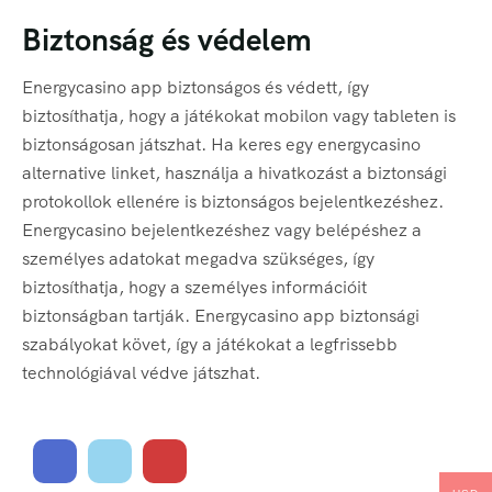
Biztonság és védelem
Energycasino app biztonságos és védett, így
biztosíthatja, hogy a játékokat mobilon vagy tableten is
biztonságosan játszhat. Ha keres egy energycasino
alternative linket, használja a hivatkozást a biztonsági
protokollok ellenére is biztonságos bejelentkezéshez.
Energycasino bejelentkezéshez vagy belépéshez a
személyes adatokat megadva szükséges, így
biztosíthatja, hogy a személyes információit
biztonságban tartják. Energycasino app biztonsági
szabályokat követ, így a játékokat a legfrissebb
technológiával védve játszhat.