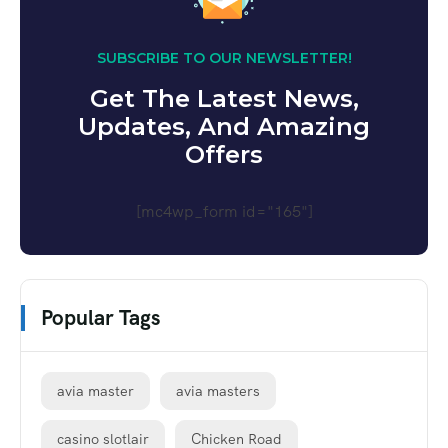
SUBSCRIBE TO OUR NEWSLETTER!
Get The Latest News,
Updates, And Amazing
Offers
[mc4wp_form id="165"]
Popular Tags
avia master
avia masters
casino slotlair
Chicken Road