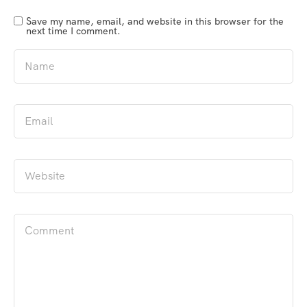
Save my name, email, and website in this browser for the
next time I comment.