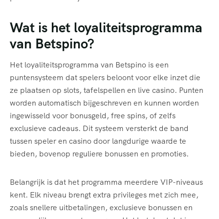
Wat is het loyaliteitsprogramma
van Betspino?
Het loyaliteitsprogramma van Betspino is een
puntensysteem dat spelers beloont voor elke inzet die
ze plaatsen op slots, tafelspellen en live casino. Punten
worden automatisch bijgeschreven en kunnen worden
ingewisseld voor bonusgeld, free spins, of zelfs
exclusieve cadeaus. Dit systeem versterkt de band
tussen speler en casino door langdurige waarde te
bieden, bovenop reguliere bonussen en promoties.
Belangrijk is dat het programma meerdere VIP-niveaus
kent. Elk niveau brengt extra privileges met zich mee,
zoals snellere uitbetalingen, exclusieve bonussen en