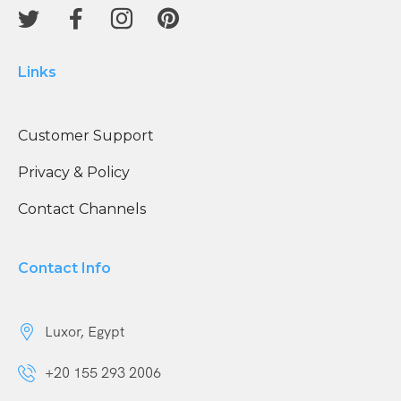
Links
Customer Support
Privacy & Policy
Contact Channels
Contact Info
Luxor, Egypt
+20 155 293 2006