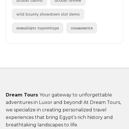
ucobet casino
ucobet review
wild bounty showdown slot demo
ανακαλύψτε περισσότερα
ознакомится
Dream Tours
Your gateway to unforgettable
adventures in Luxor and beyond! At Dream Tours,
we specialize in creating personalized travel
experiences that bring Egypt’s rich history and
breathtaking landscapes to life.