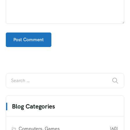
Blog Categories
Computers, Games
(60)