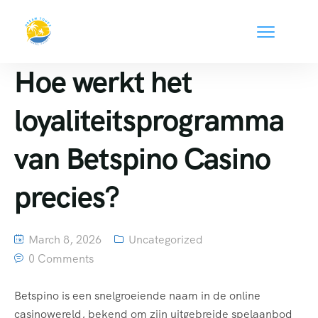
Hoe werkt het
loyaliteitsprogramma
van Betspino Casino
precies?
March 8, 2026
Uncategorized
0 Comments
Betspino is een snelgroeiende naam in de online
casinowereld, bekend om zijn uitgebreide spelaanbod