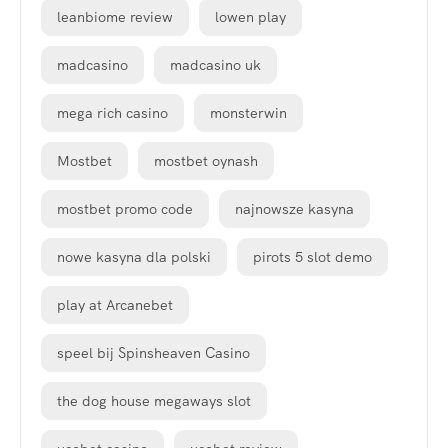
leanbiome review
lowen play
madcasino
madcasino uk
mega rich casino
monsterwin
Mostbet
mostbet oynash
mostbet promo code
najnowsze kasyna
nowe kasyna dla polski
pirots 5 slot demo
play at Arcanebet
speel bij Spinsheaven Casino
the dog house megaways slot