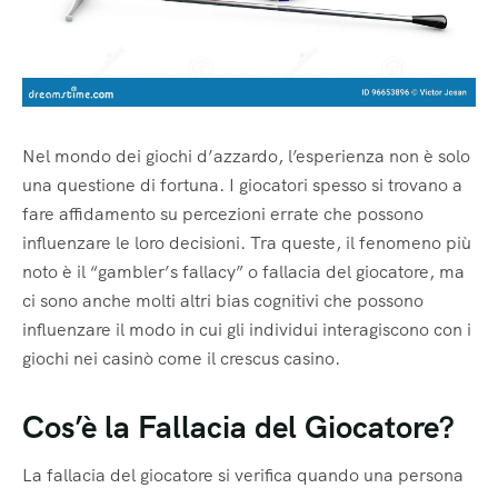
Nel mondo dei giochi d’azzardo, l’esperienza non è solo
una questione di fortuna. I giocatori spesso si trovano a
fare affidamento su percezioni errate che possono
influenzare le loro decisioni. Tra queste, il fenomeno più
noto è il “gambler’s fallacy” o fallacia del giocatore, ma
ci sono anche molti altri bias cognitivi che possono
influenzare il modo in cui gli individui interagiscono con i
giochi nei casinò come il crescus casino.
Cos’è la Fallacia del Giocatore?
La fallacia del giocatore si verifica quando una persona