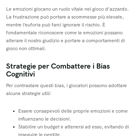
Le emozioni giocano un ruolo vitale nel gioco d’azzardo.
La frustrazione può portare a scommesse più elevate,
mentre l’euforia può farci ignorare il rischio. È
fondamentale riconoscere come le emozioni possano
alterare il nostro giudizio e portare a comportamenti di
gioco non ottimali.
Strategie per Combattere i Bias
Cognitivi
Per contrastare questi bias, i giocatori possono adottare
alcune strategie utili:
Essere consapevoli delle proprie emozioni e come
influenzano le decisioni.
Stabilire un budget e attenersi ad esso, evitando di
inseguire le perdite.