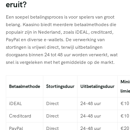
eruit?
Een soepel betalingsproces is voor spelers van groot
belang. Kaasino biedt meerdere betaalmethodes die
populair zijn in Nederland, zoals iDEAL, creditcard,
PayPal en diverse e-wallets. De verwerking van
stortingen is vrijwel direct, terwijl uitbetalingen
doorgaans binnen 24 tot 48 uur worden verwerkt, wat
snel is vergeleken met het gemiddelde op de markt.
Mini
Betaalmethode
Stortingsduur
Uitbetalingsduur
limi
iDEAL
Direct
24-48 uur
€10
Creditcard
Direct
24-48 uur
€10
PayPal
Direct
24-48 uur
€20