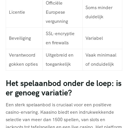
Officiële
Soms minder
Licentie
Europese
duidelijk
vergunning
SSL-encryptie
Beveiliging
Variabel
en firewalls
Verantwoord
Uitgebreid en
Vaak minimaal
gokken opties
toegankelijk
of onduidelijk
Het spelaanbod onder de loep: is
er genoeg variatie?
Een sterk spelaanbod is cruciaal voor een positieve
casino-ervaring. Kaasino biedt een indrukwekkende
selectie van meer dan 1500 spellen, van slots en
jackpots tot tafelspellen en een live casino. Het platform