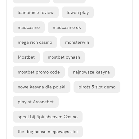
leanbiome review
lowen play
madcasino
madcasino uk
mega rich casino
monsterwin
Mostbet
mostbet oynash
mostbet promo code
najnowsze kasyna
nowe kasyna dla polski
pirots 5 slot demo
play at Arcanebet
speel bij Spinsheaven Casino
the dog house megaways slot