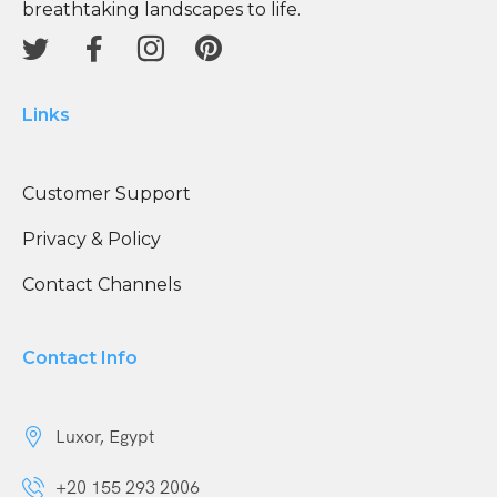
breathtaking landscapes to life.
Links
Customer Support
Privacy & Policy
Contact Channels
Contact Info
Luxor, Egypt
+20 155 293 2006