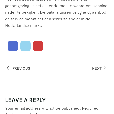
gokomgeving, is het zeker de moeite waard om Kaasino
nader te bekijken. De balans tussen veiligheid, aanbod
en service maakt het een serieuze speler in de
Nederlandse markt.
PREVIOUS
NEXT
LEAVE A REPLY
Your email address will not be published.
Required