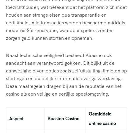
toezichthouder, wat betekent dat het platform zich moet
houden aan strenge eisen qua transparantie en
eerlijkheid. Alle transacties worden beschermd middels
moderne SSL-encryptie, waardoor spelers zonder
zorgen geld kunnen storten en opnemen.
Naast technische veiligheid besteedt Kaasino ook
aandacht aan verantwoord gokken. Dit blijkt uit de
aanwezigheid van opties zoals zelfuitsluiting, limieten op
stortingen en duidelijke informatie over gokverslaving.
Deze maatregelen dragen bij aan de reputatie van het
casino als een veilige en eerlijke speelomgeving.
Gemiddeld
Aspect
Kaasino Casino
online casino