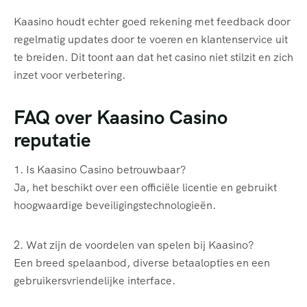
Kaasino houdt echter goed rekening met feedback door
regelmatig updates door te voeren en klantenservice uit
te breiden. Dit toont aan dat het casino niet stilzit en zich
inzet voor verbetering.
FAQ over Kaasino Casino
reputatie
1. Is Kaasino Casino betrouwbaar?
Ja, het beschikt over een officiële licentie en gebruikt
hoogwaardige beveiligingstechnologieën.
2. Wat zijn de voordelen van spelen bij Kaasino?
Een breed spelaanbod, diverse betaalopties en een
gebruikersvriendelijke interface.