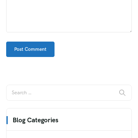
Blog Categories