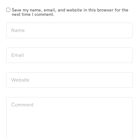
Save my name, email, and website in this browser for the
next time I comment.