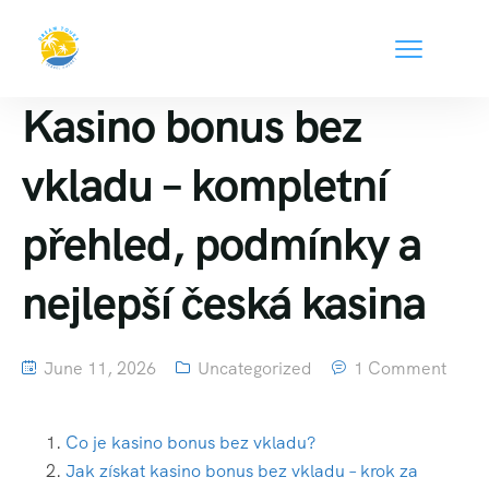
Kasino bonus bez
vkladu – kompletní
přehled, podmínky a
nejlepší česká kasina
June 11, 2026
Uncategorized
1 Comment
Co je kasino bonus bez vkladu?
Jak získat kasino bonus bez vkladu – krok za