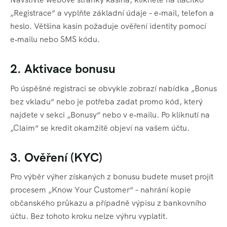
„Registrace“ a vyplňte základní údaje – e‑mail, telefon a
heslo. Většina kasin požaduje ověření identity pomocí
e‑mailu nebo SMS kódu.
2. Aktivace bonusu
Po úspěšné registraci se obvykle zobrazí nabídka „Bonus
bez vkladu“ nebo je potřeba zadat promo kód, který
najdete v sekci „Bonusy“ nebo v e‑mailu. Po kliknutí na
„Claim“ se kredit okamžitě objeví na vašem účtu.
3. Ověření (KYC)
Pro výběr výher získaných z bonusu budete muset projít
procesem „Know Your Customer“ – nahrání kopie
občanského průkazu a případně výpisu z bankovního
účtu. Bez tohoto kroku nelze výhru vyplatit.