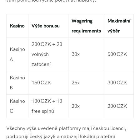
Wagering
Maximální
Kasino
Výše bonusu
requirements
výběr
200 CZK + 20
Kasino
volných
30x
500 CZK
A
zatočení
Kasino
150 CZK
25x
300 CZK
B
Kasino
100 CZK + 10
20x
200 CZK
C
free spinů
Všechny výše uvedené platformy mají českou licenci,
podporují český jazyk a nabízejí lokální platební