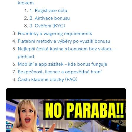
krokem
1. Registrace účtu
2. Aktivace bonusu
3. Ověření (KYC)
Podmínky a wagering requirements
Platební metody a výběry po využití bonusu
Nejlepší česká kasina s bonusem bez vkladu –
přehled
Mobilní a app zážitek – kde bonus funguje
Bezpečnost, licence a odpovědné hraní
Často kladené otázky (FAQ)