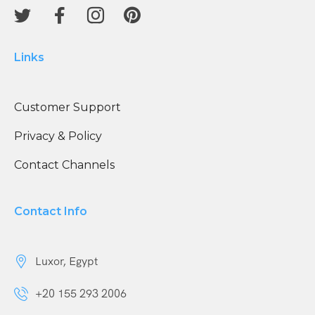
Links
Customer Support
Privacy & Policy
Contact Channels
Contact Info
Luxor, Egypt
+20 155 293 2006