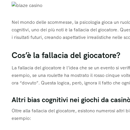
Nel mondo delle scommesse, la psicologia gioca un ruolo 
cognitivi, uno dei più noti è la fallacia del giocatore. Q
i risultati futuri, creando aspettative irrealistiche nelle 
Cos’è la fallacia del giocatore?
La fallacia del giocatore è l’idea che se un evento si ver
esempio, se una roulette ha mostrato il rosso cinque vol
ora “dovuto”. Questa logica, però, ignora il fatto che ogn
Altri bias cognitivi nei giochi da casin
Oltre alla fallacia del giocatore, esistono numerosi altri 
esempio: