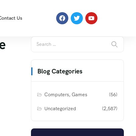
Contact Us
ze
Blog Categories
Computers, Games
(56)
Uncategorized
(2,587)