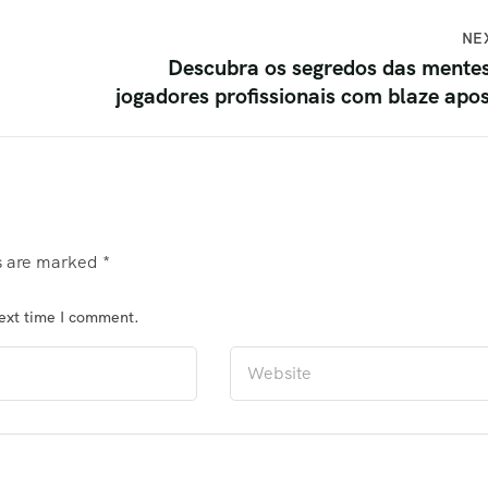
NE
Descubra os segredos das mente
jogadores profissionais com blaze apo
ds are marked
*
next time I comment.