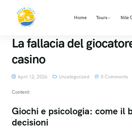
Home
Tours
Nile 
La fallacia del giocatore
casino
April 12, 2026
Uncategorized
0 Comments
Content:
Giochi e psicologia: come il b
decisioni