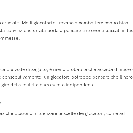
cruciale. Molti giocatori si trovano a combattere contro bias
uesta convinzione errata porta a pensare che eventi passati influ
scommesse.
ifica più volte di seguito, è meno probabile che accada di nuovo
te consecutivamente, un giocatore potrebbe pensare che il nero
i giro della roulette è un evento indipendente.
ò
bias che possono influenzare le scelte dei giocatori, come ad