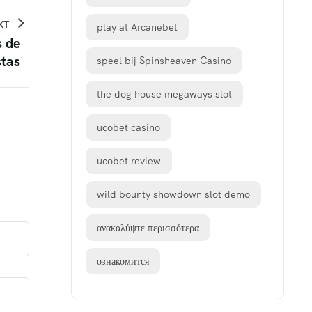
XT
play at Arcanebet
s de
stas
speel bij Spinsheaven Casino
the dog house megaways slot
ucobet casino
ucobet review
wild bounty showdown slot demo
ανακαλύψτε περισσότερα
ознакомится