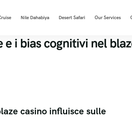
Cruise
Nile Dahabiya
Desert Safari
Our Services
 e i bias cognitivi nel bla
laze casino influisce sulle