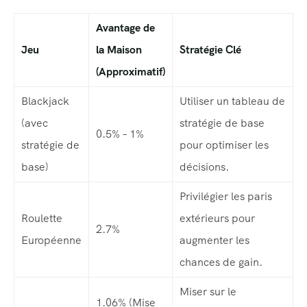
Avantage de
Jeu
la Maison
Stratégie Clé
(Approximatif)
Blackjack
Utiliser un tableau de
(avec
stratégie de base
0.5% – 1%
stratégie de
pour optimiser les
base)
décisions.
Privilégier les paris
Roulette
extérieurs pour
2.7%
Européenne
augmenter les
chances de gain.
Miser sur le
1.06% (Mise