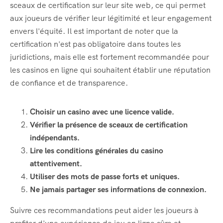
sceaux de certification sur leur site web, ce qui permet
aux joueurs de vérifier leur légitimité et leur engagement
envers l'équité. Il est important de noter que la
certification n'est pas obligatoire dans toutes les
juridictions, mais elle est fortement recommandée pour
les casinos en ligne qui souhaitent établir une réputation
de confiance et de transparence.
Choisir un casino avec une licence valide.
Vérifier la présence de sceaux de certification
indépendants.
Lire les conditions générales du casino
attentivement.
Utiliser des mots de passe forts et uniques.
Ne jamais partager ses informations de connexion.
Suivre ces recommandations peut aider les joueurs à