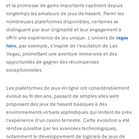
et la promesse de gains importants captivent depuis
longtemps les amateurs de jeux de hasard. Parmi les
nombreuses plateformes disponibles, certaines se
distinguent par leur originalité et leur engagement à
offrir une expérience de jeu unique. L'univers de
vegas
hero
, par exemple, s'inspire de l'excitation de Las
Vegas, promettant une aventure immersive et des
opportunités de gagner des récompenses
exceptionnelles.
Les plateformes de jeux en ligne ont considérablement
évolué au fil des ans, passant de simples sites web
proposant des jeux de hasard basiques à des
environnements virtuels sophistiqués qui imitent de près
l'expérience d'un casino terrestre. Cette évolution a été
rendue possible par les avancées technologiques,
notamment le développement de logiciels de jeux de