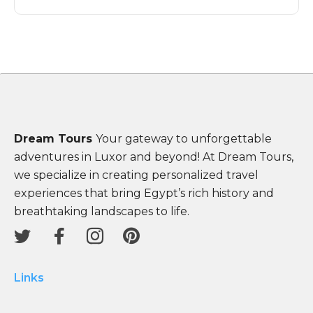
Dream Tours
Your gateway to unforgettable
adventures in Luxor and beyond! At Dream Tours,
we specialize in creating personalized travel
experiences that bring Egypt’s rich history and
breathtaking landscapes to life.
Links