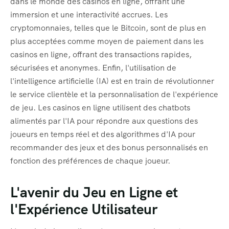
dans le monde des casinos en ligne, offrant une
immersion et une interactivité accrues. Les
cryptomonnaies, telles que le Bitcoin, sont de plus en
plus acceptées comme moyen de paiement dans les
casinos en ligne, offrant des transactions rapides,
sécurisées et anonymes. Enfin, l'utilisation de
l'intelligence artificielle (IA) est en train de révolutionner
le service clientèle et la personnalisation de l'expérience
de jeu. Les casinos en ligne utilisent des chatbots
alimentés par l'IA pour répondre aux questions des
joueurs en temps réel et des algorithmes d'IA pour
recommander des jeux et des bonus personnalisés en
fonction des préférences de chaque joueur.
L'avenir du Jeu en Ligne et
l'Expérience Utilisateur