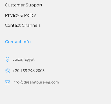
Customer Support
Privacy & Policy
Contact Channels
Contact Info
Luxor, Egypt
+20 155 293 2006
info@dreamtours-eg.com