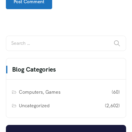
Blog Categories
Computers, Games
(60)
Uncategorized
(2,602)