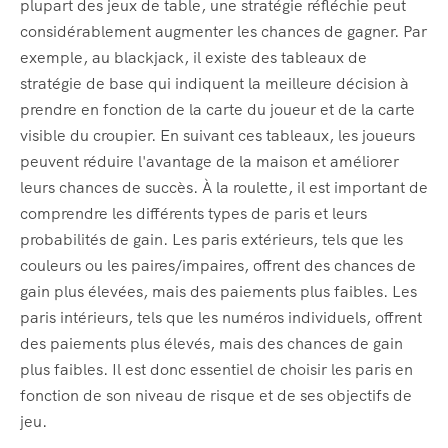
plupart des jeux de table, une stratégie réfléchie peut
considérablement augmenter les chances de gagner. Par
exemple, au blackjack, il existe des tableaux de
stratégie de base qui indiquent la meilleure décision à
prendre en fonction de la carte du joueur et de la carte
visible du croupier. En suivant ces tableaux, les joueurs
peuvent réduire l'avantage de la maison et améliorer
leurs chances de succès. À la roulette, il est important de
comprendre les différents types de paris et leurs
probabilités de gain. Les paris extérieurs, tels que les
couleurs ou les paires/impaires, offrent des chances de
gain plus élevées, mais des paiements plus faibles. Les
paris intérieurs, tels que les numéros individuels, offrent
des paiements plus élevés, mais des chances de gain
plus faibles. Il est donc essentiel de choisir les paris en
fonction de son niveau de risque et de ses objectifs de
jeu.