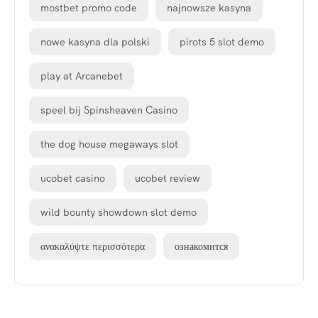
mostbet promo code
najnowsze kasyna
nowe kasyna dla polski
pirots 5 slot demo
play at Arcanebet
speel bij Spinsheaven Casino
the dog house megaways slot
ucobet casino
ucobet review
wild bounty showdown slot demo
ανακαλύψτε περισσότερα
ознакомится