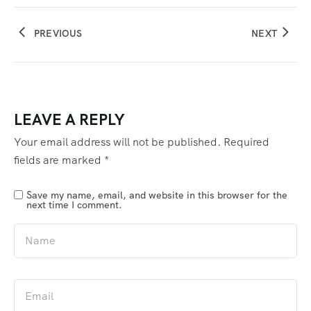
PREVIOUS
NEXT
LEAVE A REPLY
Your email address will not be published.
Required
fields are marked
*
Save my name, email, and website in this browser for the
next time I comment.