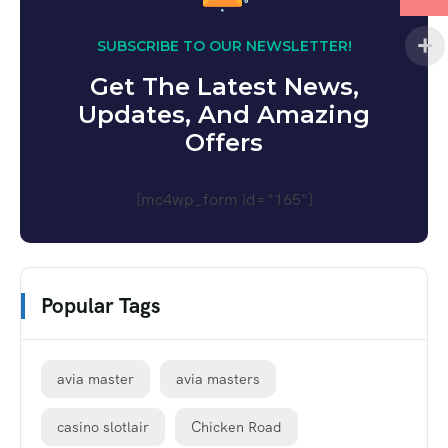
SUBSCRIBE TO OUR NEWSLETTER!
Get The Latest News,
Updates, And Amazing
Offers
[mc4wp_form id="165"]
Popular Tags
avia master
avia masters
casino slotlair
Chicken Road