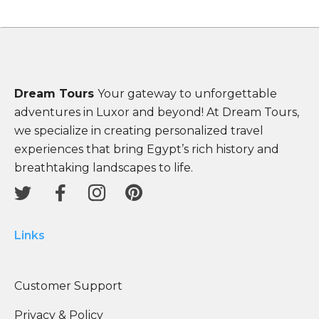
Dream Tours
Your gateway to unforgettable
adventures in Luxor and beyond! At Dream Tours,
we specialize in creating personalized travel
experiences that bring Egypt’s rich history and
breathtaking landscapes to life.
Links
Customer Support
Privacy & Policy