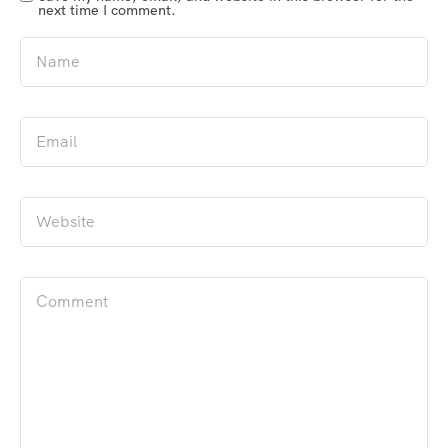
next time I comment.