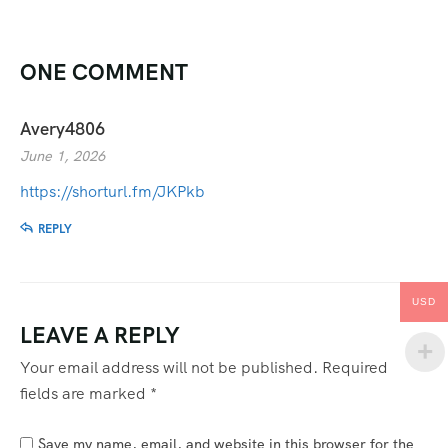
ONE COMMENT
Avery4806
June 1, 2026
https://shorturl.fm/JKPkb
REPLY
USD
LEAVE A REPLY
Your email address will not be published.
Required
fields are marked
*
Save my name, email, and website in this browser for the