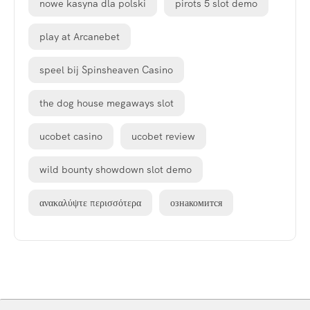
nowe kasyna dla polski
pirots 5 slot demo
play at Arcanebet
speel bij Spinsheaven Casino
the dog house megaways slot
ucobet casino
ucobet review
wild bounty showdown slot demo
ανακαλύψτε περισσότερα
ознакомится