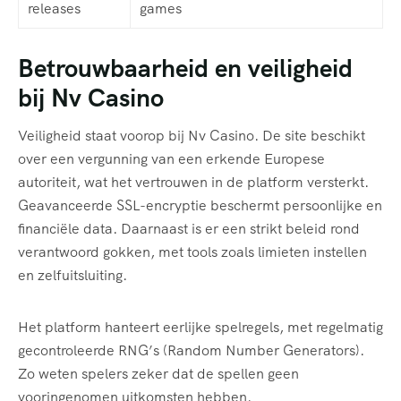
releases
games
Betrouwbaarheid en veiligheid
bij Nv Casino
Veiligheid staat voorop bij Nv Casino. De site beschikt
over een vergunning van een erkende Europese
autoriteit, wat het vertrouwen in de platform versterkt.
Geavanceerde SSL-encryptie beschermt persoonlijke en
financiële data. Daarnaast is er een strikt beleid rond
verantwoord gokken, met tools zoals limieten instellen
en zelfuitsluiting.
Het platform hanteert eerlijke spelregels, met regelmatig
gecontroleerde RNG’s (Random Number Generators).
Zo weten spelers zeker dat de spellen geen
vooringenomen uitkomsten hebben.