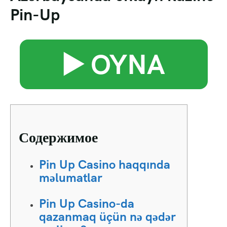
Pin-Up
▶️ OYNA
Содержимое
Pin Up Casino haqqında
məlumatlar
Pin Up Casino-da
qazanmaq üçün nə qədər