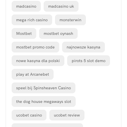
madcasino
madcasino uk
mega rich casino
monsterwin
Mostbet
mostbet oynash
mostbet promo code
najnowsze kasyna
nowe kasyna dla polski
pirots 5 slot demo
play at Arcanebet
speel bij Spinsheaven Casino
the dog house megaways slot
ucobet casino
ucobet review