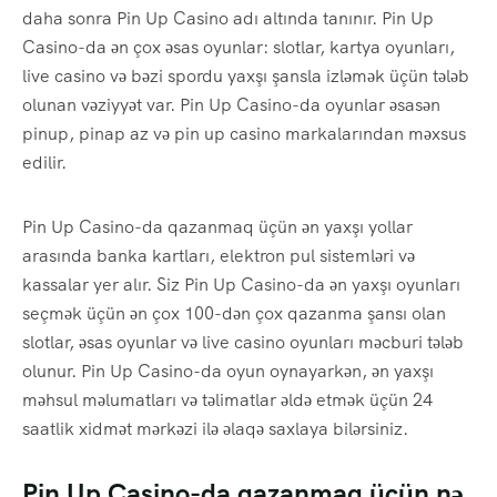
daha sonra Pin Up Casino adı altında tanınır. Pin Up
Casino-da ən çox əsas oyunlar: slotlar, kartya oyunları,
live casino və bəzi spordu yaxşı şansla izləmək üçün tələb
olunan vəziyyət var. Pin Up Casino-da oyunlar əsasən
pinup, pinap az və pin up casino markalarından məxsus
edilir.
Pin Up Casino-da qazanmaq üçün ən yaxşı yollar
arasında banka kartları, elektron pul sistemləri və
kassalar yer alır. Siz Pin Up Casino-da ən yaxşı oyunları
seçmək üçün ən çox 100-dən çox qazanma şansı olan
slotlar, əsas oyunlar və live casino oyunları məcburi tələb
olunur. Pin Up Casino-da oyun oynayarkən, ən yaxşı
məhsul məlumatları və təlimatlar əldə etmək üçün 24
saatlik xidmət mərkəzi ilə əlaqə saxlaya bilərsiniz.
Pin Up Casino-da qazanmaq üçün nə