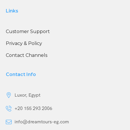
Links
Customer Support
Privacy & Policy
Contact Channels
Contact Info
Luxor, Egypt
+20 155 293 2006
info@dreamtours-eg.com