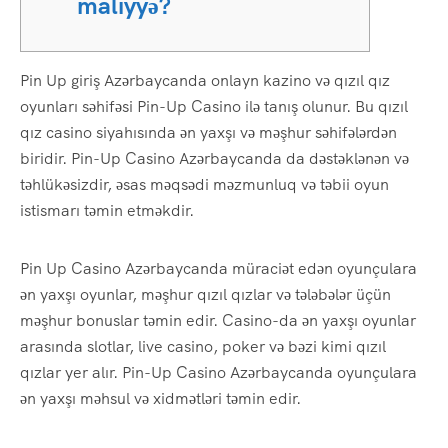
maliyyə?
Pin Up giriş Azərbaycanda onlayn kazino və qızıl qız
oyunları səhifəsi Pin-Up Casino ilə tanış olunur. Bu qızıl
qız casino siyahısında ən yaxşı və məşhur səhifələrdən
biridir. Pin-Up Casino Azərbaycanda da dəstəklənən və
təhlükəsizdir, əsas məqsədi məzmunluq və təbii oyun
istismarı təmin etməkdir.
Pin Up Casino Azərbaycanda müraciət edən oyunçulara
ən yaxşı oyunlar, məşhur qızıl qızlar və tələbələr üçün
məşhur bonuslar təmin edir. Casino-da ən yaxşı oyunlar
arasında slotlar, live casino, poker və bəzi kimi qızıl
qızlar yer alır. Pin-Up Casino Azərbaycanda oyunçulara
ən yaxşı məhsul və xidmətləri təmin edir.