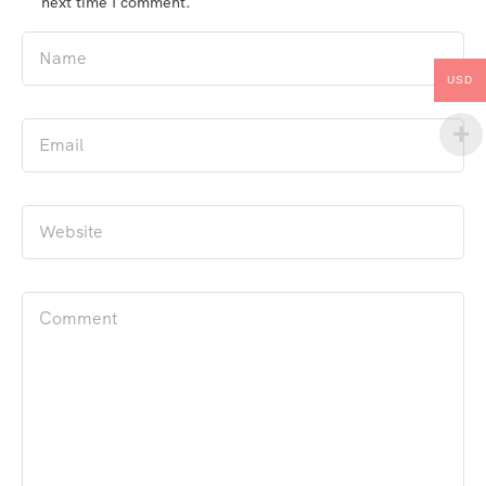
next time I comment.
USD