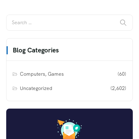
Blog Categories
Computers, Games
(60)
Uncategorized
(2,602)