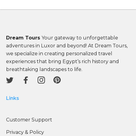
Dream Tours
Your gateway to unforgettable
adventures in Luxor and beyond! At Dream Tours,
we specialize in creating personalized travel
experiences that bring Egypt’s rich history and
breathtaking landscapes to life.
Links
Customer Support
Privacy & Policy