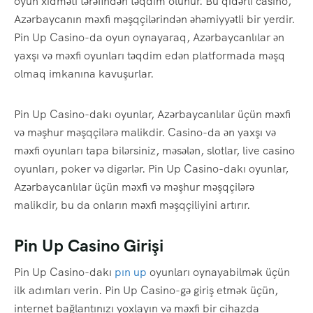
oyun xidməti tərəfindən təqdim olunur. Bu qidərli casino,
Azərbaycanın məxfi məşqçilərindən əhəmiyyətli bir yerdir.
Pin Up Casino-da oyun oynayaraq, Azərbaycanlılar ən
yaxşı və məxfi oyunları təqdim edən platformada məşq
olmaq imkanına kavuşurlar.
Pin Up Casino-dakı oyunlar, Azərbaycanlılar üçün məxfi
və məşhur məşqçilərə malikdir. Casino-da ən yaxşı və
məxfi oyunları tapa bilərsiniz, məsələn, slotlar, live casino
oyunları, poker və digərlər. Pin Up Casino-dakı oyunlar,
Azərbaycanlılar üçün məxfi və məşhur məşqçilərə
malikdir, bu da onların məxfi məşqçiliyini artırır.
Pin Up Casino Girişi
Pin Up Casino-dakı
pın up
oyunları oynayabilmək üçün
ilk adımları verin. Pin Up Casino-gə giriş etmək üçün,
internet bağlantınızı yoxlayın və məxfi bir cihazda