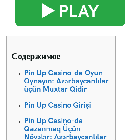
▶️ PLAY
Содержимое
Pin Up Casino-da Oyun
Oynayın: Azərbaycanlılar
üçün Muxtar Qidir
Pin Up Casino Girişi
Pin Up Casino-da
Qazanmaq Üçün
Növələr: Azərbaycanlılar