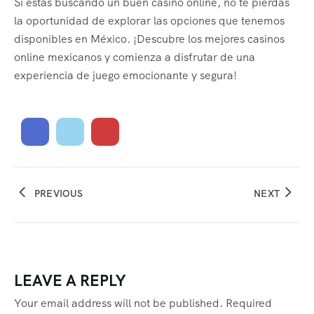
Si estás buscando un buen casino online, no te pierdas
la oportunidad de explorar las opciones que tenemos
disponibles en México. ¡Descubre los mejores casinos
online mexicanos y comienza a disfrutar de una
experiencia de juego emocionante y segura!
PREVIOUS
NEXT
LEAVE A REPLY
Your email address will not be published.
Required