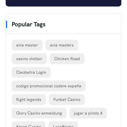
Popular Tags
avia master
avia masters
casino slotlair
Chicken Road
Cleobetra Login
codigo promocional codere españa
flight legends
Funbet Casino
Glory Casino anmeldung
jugar a pirots 4
Kroon Casino
LeanBiome