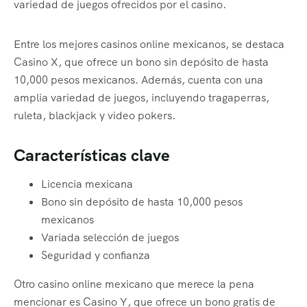
variedad de juegos ofrecidos por el casino.
Entre los mejores casinos online mexicanos, se destaca
Casino X, que ofrece un bono sin depósito de hasta
10,000 pesos mexicanos. Además, cuenta con una
amplia variedad de juegos, incluyendo tragaperras,
ruleta, blackjack y video pokers.
Características clave
Licencia mexicana
Bono sin depósito de hasta 10,000 pesos
mexicanos
Variada selección de juegos
Seguridad y confianza
Otro casino online mexicano que merece la pena
mencionar es Casino Y, que ofrece un bono gratis de