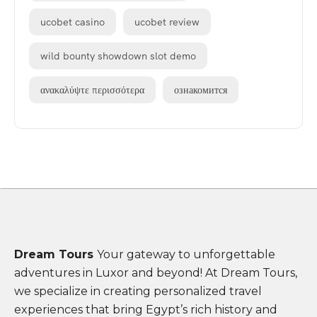
ucobet casino
ucobet review
wild bounty showdown slot demo
ανακαλύψτε περισσότερα
ознакомится
Dream Tours
Your gateway to unforgettable
adventures in Luxor and beyond! At Dream Tours,
we specialize in creating personalized travel
experiences that bring Egypt’s rich history and