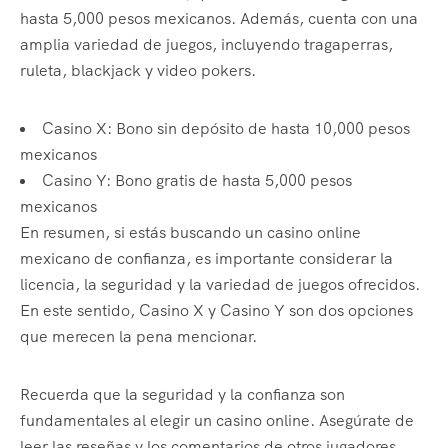
hasta 5,000 pesos mexicanos. Además, cuenta con una
amplia variedad de juegos, incluyendo tragaperras,
ruleta, blackjack y video pokers.
Casino X: Bono sin depósito de hasta 10,000 pesos
mexicanos
Casino Y: Bono gratis de hasta 5,000 pesos
mexicanos
En resumen, si estás buscando un casino online
mexicano de confianza, es importante considerar la
licencia, la seguridad y la variedad de juegos ofrecidos.
En este sentido, Casino X y Casino Y son dos opciones
que merecen la pena mencionar.
Recuerda que la seguridad y la confianza son
fundamentales al elegir un casino online. Asegúrate de
leer las reseñas y los comentarios de otros jugadores