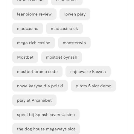
leanbiome review
lowen play
madcasino
madcasino uk
mega rich casino
monsterwin
Mostbet
mostbet oynash
mostbet promo code
najnowsze kasyna
nowe kasyna dla polski
pirots 5 slot demo
play at Arcanebet
speel bij Spinsheaven Casino
the dog house megaways slot