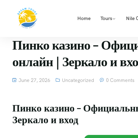
Home
Tours
Nile 
Пинко казино – Офици
онлайн | Зеркало и вх
June 27, 2026
Uncategorized
0 Comments
Пинко казино – Официальны
Зеркало и вход