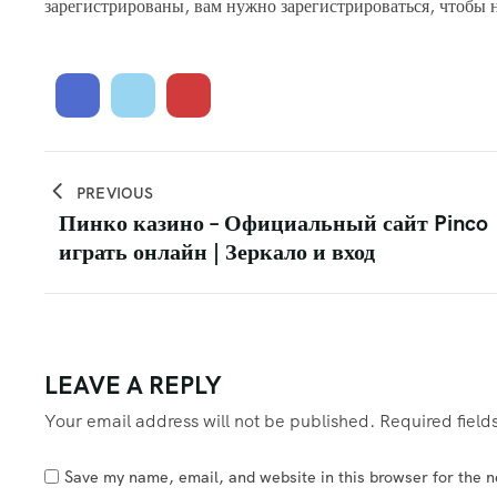
зарегистрированы, вам нужно зарегистрироваться, чтобы н
PREVIOUS
Пинко казино – Официальный сайт Pinco
играть онлайн | Зеркало и вход
LEAVE A REPLY
Your email address will not be published.
Required fiel
Save my name, email, and website in this browser for the 