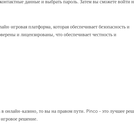
контактные данные и выбрать пароль. Затем вы сможете войти н
нлайн-игровая платформа, которая обеспечивает безопасность и
оверены и лицензированы, что обеспечивает честность и
в онлайн-казино, то вы на правом пути. Pinco – это лучшее ре
-игровое решение.