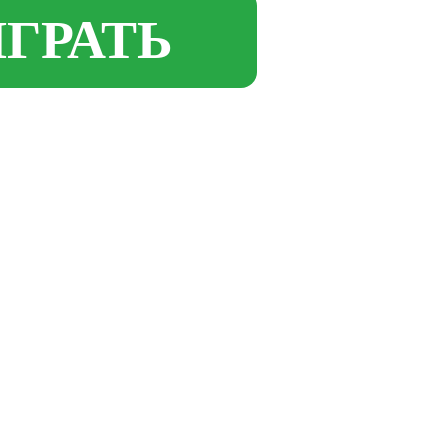
ИГРАТЬ