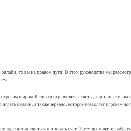
 онлайн, то вы на правом пути. В этом руководстве мы рассмот
нем.
т игрокам широкий спектр игр, включая слоты, карточные игры 
 играть онлайн, а также зеркало, которое позволяет игрокам дос
но зарегистрироваться и открыть счет. Затем вы можете выбрать