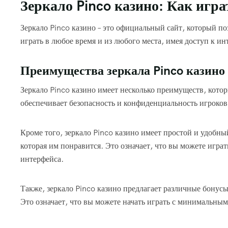
Зеркало Pinco казино: Как игр
Зеркало Pinco казино – это официальный сайт, который по
играть в любое время и из любого места, имея доступ к ин
Преимущества зеркала Pinco казино
Зеркало Pinco казино имеет несколько преимуществ, котор
обеспечивает безопасность и конфиденциальность игроков,
Кроме того, зеркало Pinco казино имеет простой и удобны
которая им понравится. Это означает, что вы можете играт
интерфейса.
Также, зеркало Pinco казино предлагает различные бонусы
Это означает, что вы можете начать играть с минимальны