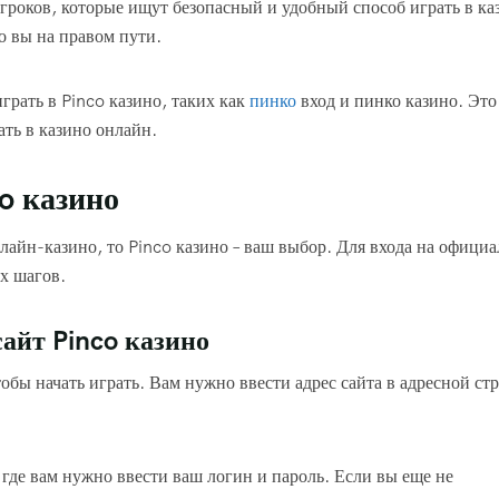
игроков, которые ищут безопасный и удобный способ играть в ка
о вы на правом пути.
грать в Pinco казино, таких как
пинко
вход и пинко казино. Это
ть в казино онлайн.
o казино
нлайн-казино, то Pinco казино – ваш выбор. Для входа на офици
х шагов.
айт Pinco казино
бы начать играть. Вам нужно ввести адрес сайта в адресной ст
 где вам нужно ввести ваш логин и пароль. Если вы еще не