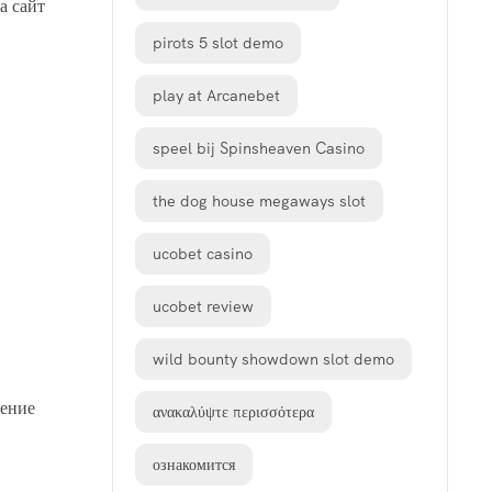
а сайт
pirots 5 slot demo
play at Arcanebet
speel bij Spinsheaven Casino
the dog house megaways slot
ucobet casino
ucobet review
wild bounty showdown slot demo
шение
ανακαλύψτε περισσότερα
ознакомится