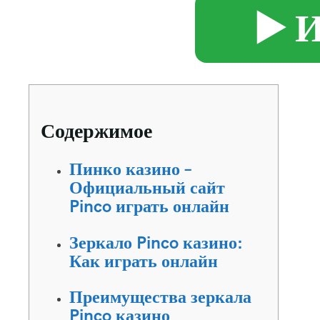
▶️ 
Содержимое
Пинко казино –
Официальный сайт
Pinco играть онлайн
Зеркало Pinco казино:
Как играть онлайн
Преимущества зеркала
Pinco казино