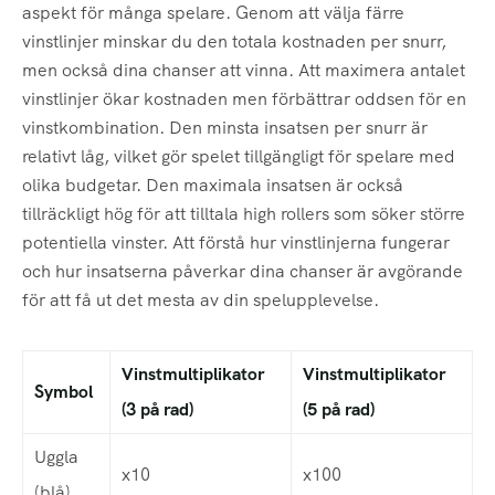
aspekt för många spelare. Genom att välja färre
vinstlinjer minskar du den totala kostnaden per snurr,
men också dina chanser att vinna. Att maximera antalet
vinstlinjer ökar kostnaden men förbättrar oddsen för en
vinstkombination. Den minsta insatsen per snurr är
relativt låg, vilket gör spelet tillgängligt för spelare med
olika budgetar. Den maximala insatsen är också
tillräckligt hög för att tilltala high rollers som söker större
potentiella vinster. Att förstå hur vinstlinjerna fungerar
och hur insatserna påverkar dina chanser är avgörande
för att få ut det mesta av din spelupplevelse.
Vinstmultiplikator
Vinstmultiplikator
Symbol
(3 på rad)
(5 på rad)
Uggla
x10
x100
(blå)