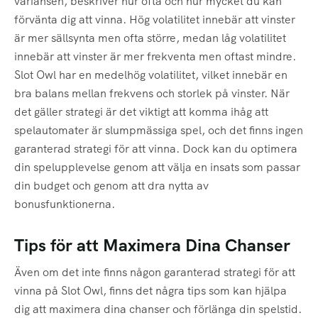
variansen, beskriver hur ofta och hur mycket du kan
förvänta dig att vinna. Hög volatilitet innebär att vinster
är mer sällsynta men ofta större, medan låg volatilitet
innebär att vinster är mer frekventa men oftast mindre.
Slot Owl har en medelhög volatilitet, vilket innebär en
bra balans mellan frekvens och storlek på vinster. När
det gäller strategi är det viktigt att komma ihåg att
spelautomater är slumpmässiga spel, och det finns ingen
garanterad strategi för att vinna. Dock kan du optimera
din spelupplevelse genom att välja en insats som passar
din budget och genom att dra nytta av
bonusfunktionerna.
Tips för att Maximera Dina Chanser
Även om det inte finns någon garanterad strategi för att
vinna på Slot Owl, finns det några tips som kan hjälpa
dig att maximera dina chanser och förlänga din spelstid.