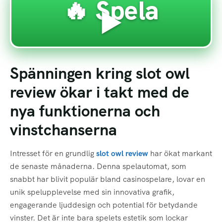
🔥 Spela
▶️
Spänningen kring slot owl
review ökar i takt med de
nya funktionerna och
vinstchanserna
Intresset för en grundlig
slot owl review
har ökat markant
de senaste månaderna. Denna spelautomat, som
snabbt har blivit populär bland casinospelare, lovar en
unik spelupplevelse med sin innovativa grafik,
engagerande ljuddesign och potential för betydande
vinster. Det är inte bara spelets estetik som lockar