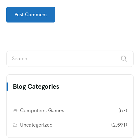
Blog Categories
Computers, Games
(57)
Uncategorized
(2,591)