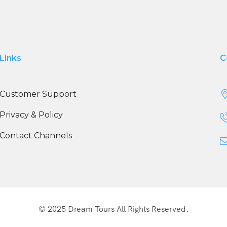
Links
C
Customer Support
Privacy & Policy
Contact Channels
© 2025 Dream Tours All Rights Reserved.