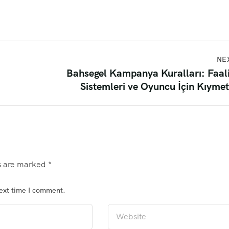
NE
Bahsegel Kampanya Kuralları: Faal
Sistemleri ve Oyuncu İçin Kıymet
ds are marked
*
next time I comment.