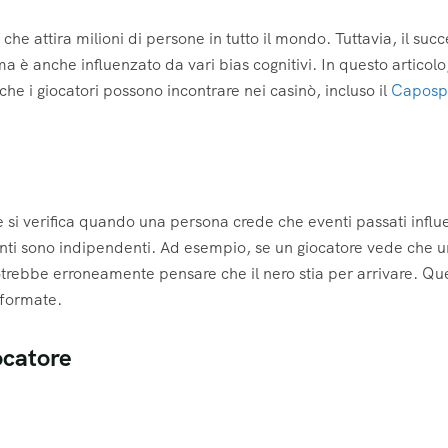
che attira milioni di persone in tutto il mondo. Tuttavia, il suc
ma è anche influenzato da vari bias cognitivi. In questo articolo
 che i giocatori possono incontrare nei casinò, incluso il
Caposp
che si verifica quando una persona crede che eventi passati infl
 eventi sono indipendenti. Ad esempio, se un giocatore vede che 
 potrebbe erroneamente pensare che il nero stia per arrivare. Qu
nformate.
ocatore