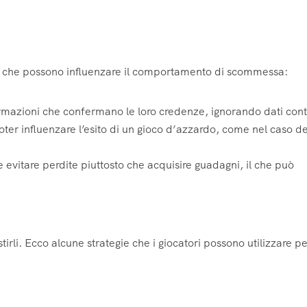
itivi che possono influenzare il comportamento di scommessa:
ormazioni che confermano le loro credenze, ignorando dati cont
oter influenzare l’esito di un gioco d’azzardo, come nel caso de
evitare perdite piuttosto che acquisire guadagni, il che può
irli. Ecco alcune strategie che i giocatori possono utilizzare p