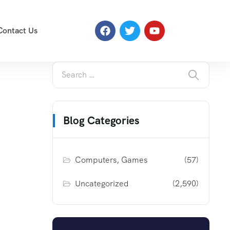
Contact Us
Blog Categories
Computers, Games
(57)
Uncategorized
(2,590)