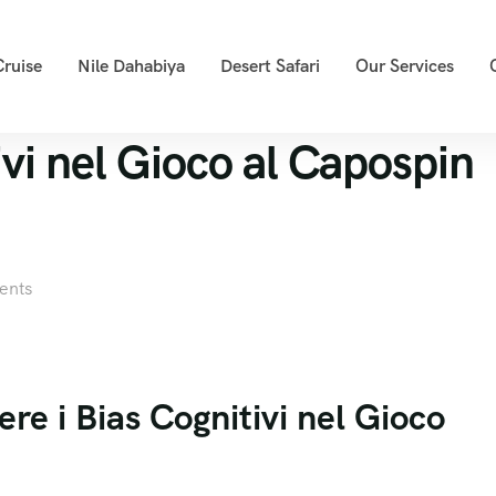
Cruise
Nile Dahabiya
Desert Safari
Our Services
ivi nel Gioco al Capospin
ents
e i Bias Cognitivi nel Gioco