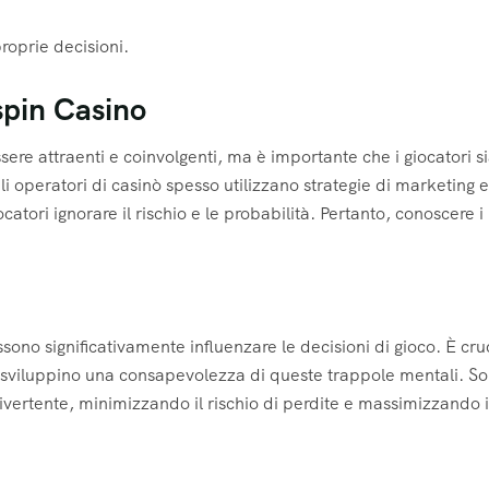
proprie decisioni.
spin Casino
sere attraenti e coinvolgenti, ma è importante che i giocatori s
li operatori di casinò spesso utilizzano strategie di marketing e
catori ignorare il rischio e le probabilità. Pertanto, conoscere i
possono significativamente influenzare le decisioni di gioco. È cru
o, sviluppino una consapevolezza di queste trappole mentali. So
vertente, minimizzando il rischio di perdite e massimizzando i