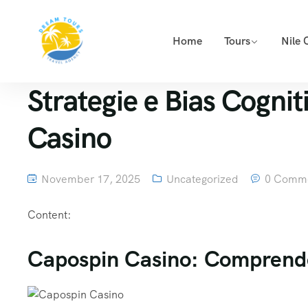
Home
Tours
Nile 
Strategie e Bias Cognit
Casino
November 17, 2025
Uncategorized
0 Comm
Content:
Capospin Casino: Comprender