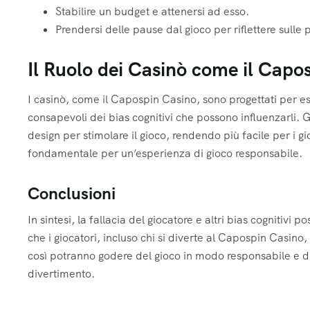
Stabilire un budget e attenersi ad esso.
Prendersi delle pause dal gioco per riflettere sulle 
Il Ruolo dei Casinò come il Capo
I casinò, come il Capospin Casino, sono progettati per es
consapevoli dei bias cognitivi che possono influenzarli. G
design per stimolare il gioco, rendendo più facile per i gio
fondamentale per un’esperienza di gioco responsabile.
Conclusioni
In sintesi, la fallacia del giocatore e altri bias cognitivi 
che i giocatori, incluso chi si diverte al Capospin Casin
così potranno godere del gioco in modo responsabile e di
divertimento.