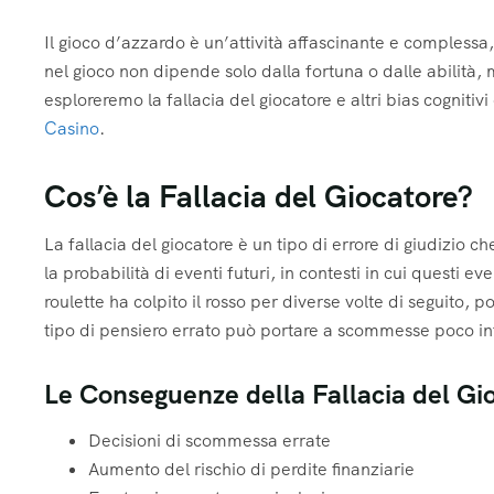
Il gioco d’azzardo è un’attività affascinante e complessa, 
nel gioco non dipende solo dalla fortuna o dalle abilità, 
esploreremo la fallacia del giocatore e altri bias cognitivi
Casino
.
Cos’è la Fallacia del Giocatore?
La fallacia del giocatore è un tipo di errore di giudizio 
la probabilità di eventi futuri, in contesti in cui questi
roulette ha colpito il rosso per diverse volte di seguito,
tipo di pensiero errato può portare a scommesse poco i
Le Conseguenze della Fallacia del Gi
Decisioni di scommessa errate
Aumento del rischio di perdite finanziarie