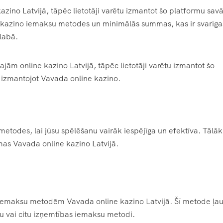
zino Latvijā, tāpēc lietotāji varētu izmantot šo platformu savā
ne kazino iemaksu metodes un minimālās summas, kas ir svarīga
 labā.
ajām online kazino Latvijā, tāpēc lietotāji varētu izmantot šo
, izmantojot Vavada online kazino.
todes, lai jūsu spēlēšanu vairāk iespējīga un efektīva. Tālāk 
s Vavada online kazino Latvijā.
emaksu metodēm Vavada online kazino Latvijā. Šī metode ļau
u vai citu izņemtības iemaksu metodi.