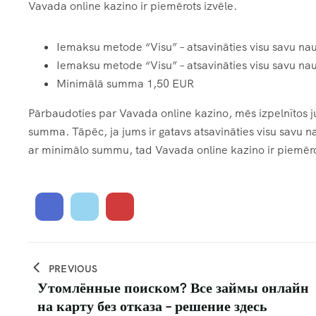
Vavada online kazino ir piemērots izvēle.
Iemaksu metode “Visu” – atsavināties visu savu na
Iemaksu metode “Visu” – atsavināties visu savu na
Minimālā summa 1,50 EUR
Pārbaudoties par Vavada online kazino, mēs izpelnītos 
summa. Tāpēc, ja jums ir gatavs atsavināties visu savu nau
ar minimālo summu, tad Vavada online kazino ir piemēro
PREVIOUS
Утомлённые поиском? Все займы онлайн
на карту без отказа – решение здесь