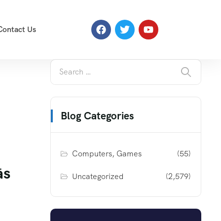
Contact Us
Blog Categories
Computers, Games
(55)
ās
Uncategorized
(2,579)