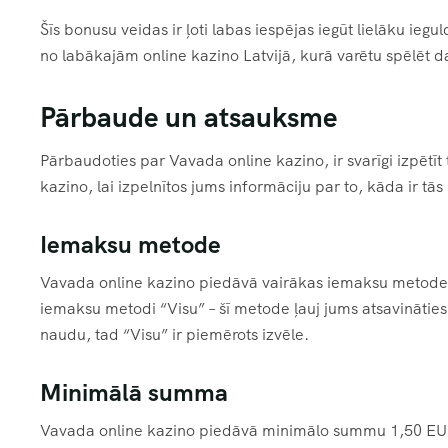
Šīs bonusu veidas ir ļoti labas iespējas iegūt lielāku ie
no labākajām online kazino Latvijā, kurā varētu spēlēt d
Pārbaude un atsauksme
Pārbaudoties par Vavada online kazino, ir svarīgi izpētī
kazino, lai izpelnītos jums informāciju par to, kāda ir
Iemaksu metode
Vavada online kazino piedāvā vairākas iemaksu metodes, 
iemaksu metodi “Visu” – šī metode ļauj jums atsavināties 
naudu, tad “Visu” ir piemērots izvēle.
Minimālā summa
Vavada online kazino piedāvā minimālo summu 1,50 EUR.