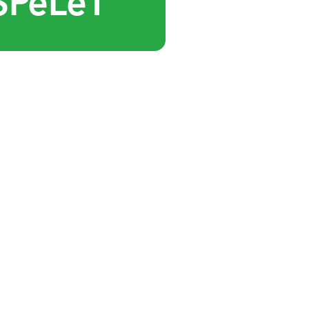
 SPēLēT