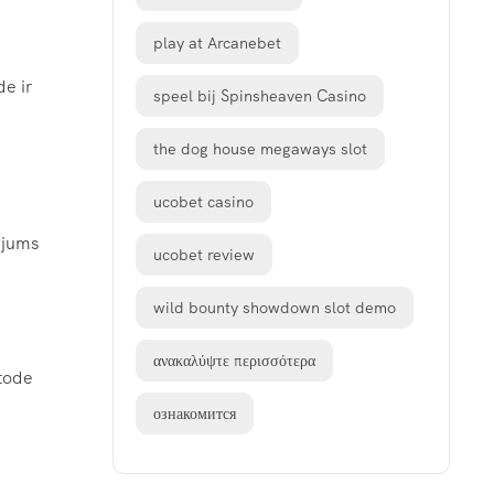
play at Arcanebet
e ir
speel bij Spinsheaven Casino
the dog house megaways slot
ucobet casino
 jums
ucobet review
wild bounty showdown slot demo
ανακαλύψτε περισσότερα
etode
ознакомится