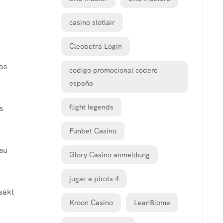
casino slotlair
Cleobetra Login
as
codigo promocional codere
españa
flight legends
s
Funbet Casino
su
Glory Casino anmeldung
jugar a pirots 4
sākt
Kroon Casino
LeanBiome