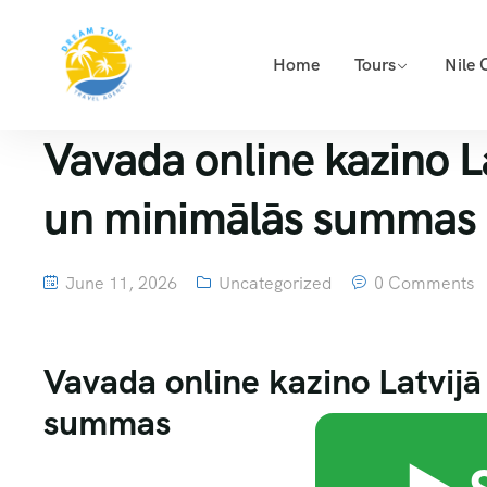
Home
Tours
Nile 
Vavada online kazino L
un minimālās summas
June 11, 2026
Uncategorized
0 Comments
Vavada online kazino Latvij
summas