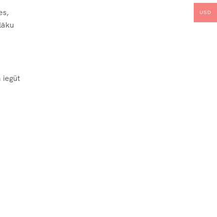
es,
USD
lāku
 iegūt