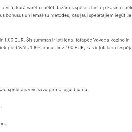
tvijā, kurā varētu spēlēt dažādus spēles, tostarp kasino spēl
us bonusus un iemaksu metodes, kas ļauj spēlētājiem iegūt lie
ir 1,00 EUR. Šīs summas ir ļoti lēna, tātāpēc Vavada kazino ir
iek piedāvāts 100% bonus līdz 100 EUR, kas ir ļoti laba iespēja
 kad spēlētājs veic savu pirmo ieguldījumu.
.
nu.