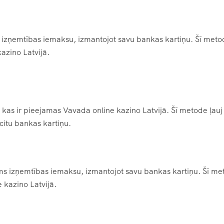
s izņemtības iemaksu, izmantojot savu bankas kartiņu. Šī metod
azino Latvijā.
kas ir pieejamas Vavada online kazino Latvijā. Šī metode ļauj
citu bankas kartiņu.
jums izņemtības iemaksu, izmantojot savu bankas kartiņu. Šī m
 kazino Latvijā.