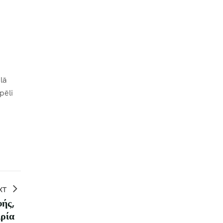
lā
pēli
XT
φής,
ιρία